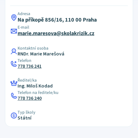
Adresa
Na příkopě 856/16, 110 00 Praha
E-mail
marie.maresova@skolakrizik.cz
Kontaktní osoba
RNDr. Marie Marešová
Telefon
778 736 241
Ředitel/ka
Ing. Miloš Kodad
Telefon na ředitele/ku
778 736 240
Typ školy
Státní