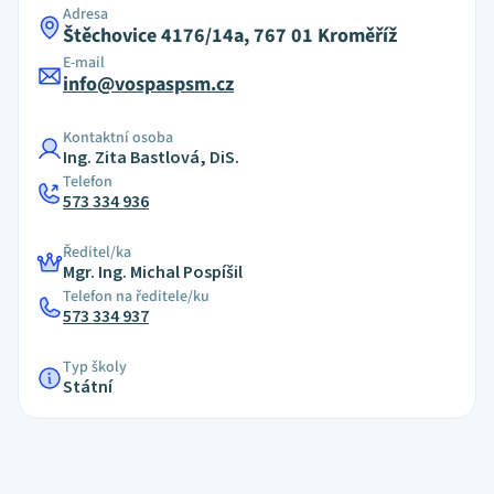
Adresa
Štěchovice 4176/14a, 767 01 Kroměříž
E-mail
info@vospaspsm.cz
Kontaktní osoba
Ing. Zita Bastlová, DiS.
Telefon
573 334 936
Ředitel/ka
Mgr. Ing. Michal Pospíšil
Telefon na ředitele/ku
573 334 937
Typ školy
Státní