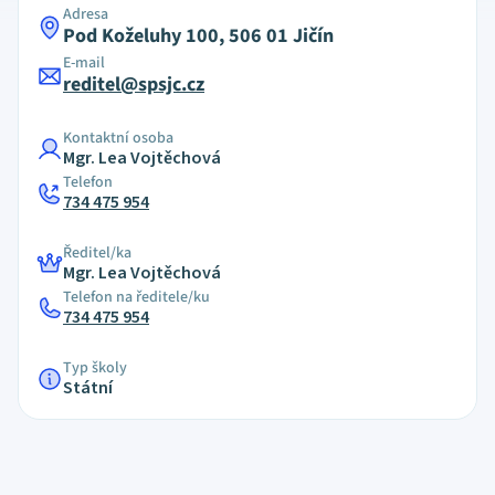
Adresa
Pod Koželuhy 100, 506 01 Jičín
E-mail
reditel@spsjc.cz
Kontaktní osoba
Mgr. Lea Vojtěchová
Telefon
734 475 954
Ředitel/ka
Mgr. Lea Vojtěchová
Telefon na ředitele/ku
734 475 954
Typ školy
Státní