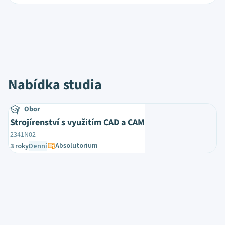
Nabídka studia
Obor
Strojírenství s využitím CAD a CAM
2341N02
Absolutorium
3 roky
Denní