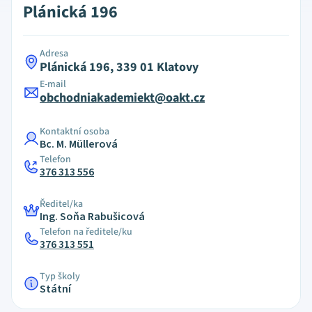
Plánická 196
Adresa
Plánická 196, 339 01 Klatovy
E-mail
obchodniakademiekt@oakt.cz
Kontaktní osoba
Bc. M. Müllerová
Telefon
376 313 556
Ředitel/ka
Ing. Soňa Rabušicová
Telefon na ředitele/ku
376 313 551
Typ školy
Státní