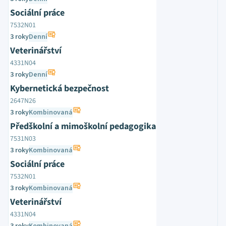
Sociální práce
7532N01
3 roky
Denní
Veterinářství
4331N04
3 roky
Denní
Kybernetická bezpečnost
2647N26
3 roky
Kombinovaná
Předškolní a mimoškolní pedagogika
7531N03
3 roky
Kombinovaná
Sociální práce
7532N01
3 roky
Kombinovaná
Veterinářství
4331N04