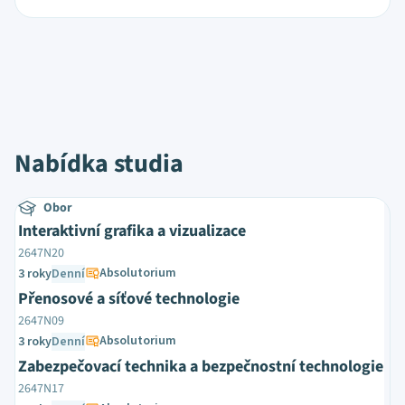
Nabídka studia
Obor
Interaktivní grafika a vizualizace
2647N20
Absolutorium
3 roky
Denní
Přenosové a síťové technologie
2647N09
Absolutorium
3 roky
Denní
Zabezpečovací technika a bezpečnostní technologie
2647N17