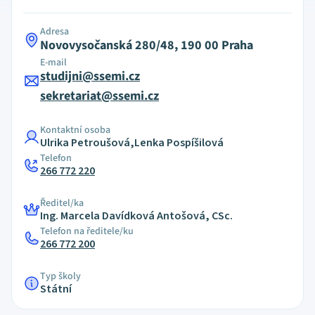
Adresa
Novovysočanská 280/48, 190 00 Praha
E-mail
studijni@ssemi.cz
sekretariat@ssemi.cz
Kontaktní osoba
Ulrika Petroušová,Lenka Pospíšilová
Telefon
266 772 220
Ředitel/ka
Ing. Marcela Davídková Antošová, CSc.
Telefon na ředitele/ku
266 772 200
Typ školy
Státní