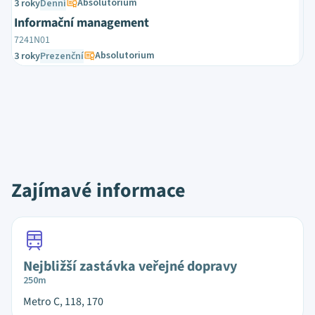
Absolutorium
3 roky
Denní
Informační management
7241N01
Absolutorium
3 roky
Prezenční
Zajímavé informace
Nejbližší zastávka veřejné dopravy
250m
Metro C, 118, 170