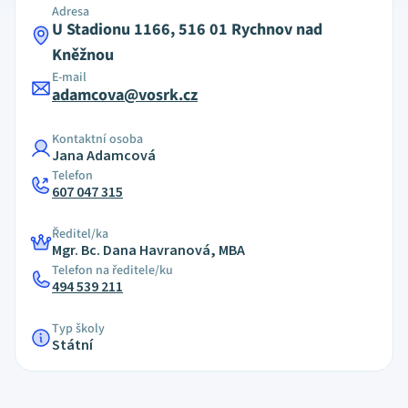
Adresa
U Stadionu 1166, 516 01 Rychnov nad
Kněžnou
E-mail
adamcova@vosrk.cz
Kontaktní osoba
Jana Adamcová
Telefon
607 047 315
Ředitel/ka
Mgr. Bc. Dana Havranová, MBA
Telefon na ředitele/ku
494 539 211
Typ školy
Státní