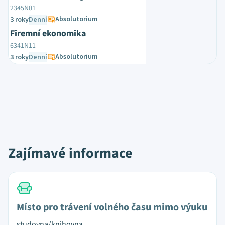
2345N01
Absolutorium
3 roky
Denní
Firemní ekonomika
6341N11
Absolutorium
3 roky
Denní
Zajímavé informace
Místo pro trávení volného času mimo výuku
studovna/knihovna