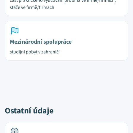
část praktického vyučování probíhá ve firmě/firmách,
stáže ve firmě/firmách
Mezinárodní spolupráce
studijní pobyt v zahraničí
Ostatní údaje