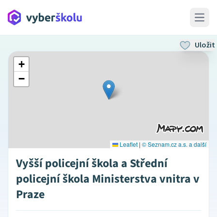
Open 
Uložit
+
−
Leaflet
|
© Seznam.cz a.s. a další
Vyšší policejní škola a Střední
policejní škola Ministerstva vnitra v
Praze