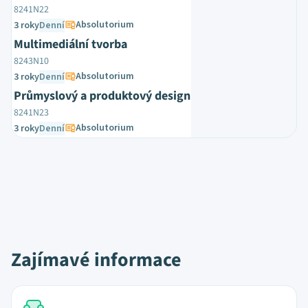
8241N22
Absolutorium
3 roky
Denní
Multimediální tvorba
8243N10
Absolutorium
3 roky
Denní
Průmyslový a produktový design
8241N23
Absolutorium
3 roky
Denní
Zajímavé informace