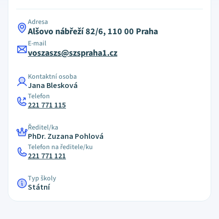
Adresa
Alšovo nábřeží 82/6, 110 00 Praha
E-mail
voszaszs@szspraha1.cz
Kontaktní osoba
Jana Blesková
Telefon
221 771 115
Ředitel/ka
PhDr. Zuzana Pohlová
Telefon na ředitele/ku
221 771 121
Typ školy
Státní