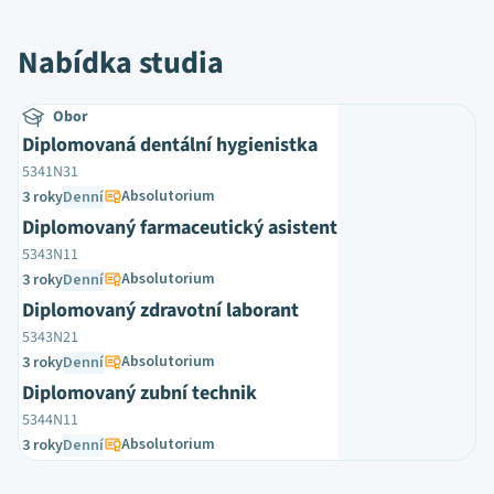
Nabídka studia
Obor
Diplomovaná dentální hygienistka
5341N31
Absolutorium
3 roky
Denní
Diplomovaný farmaceutický asistent
5343N11
Absolutorium
3 roky
Denní
Diplomovaný zdravotní laborant
5343N21
Absolutorium
3 roky
Denní
Diplomovaný zubní technik
5344N11
Absolutorium
3 roky
Denní