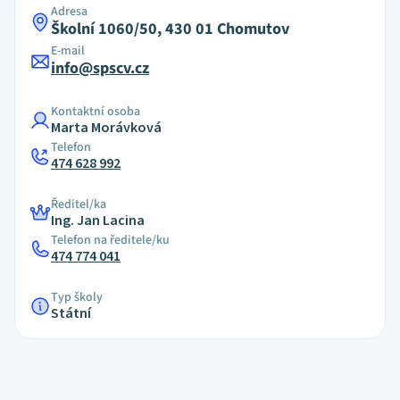
Adresa
Školní 1060/50, 430 01 Chomutov
E-mail
info@spscv.cz
Kontaktní osoba
Marta Morávková
Telefon
474 628 992
Ředitel/ka
Ing. Jan Lacina
Telefon na ředitele/ku
474 774 041
Typ školy
Státní