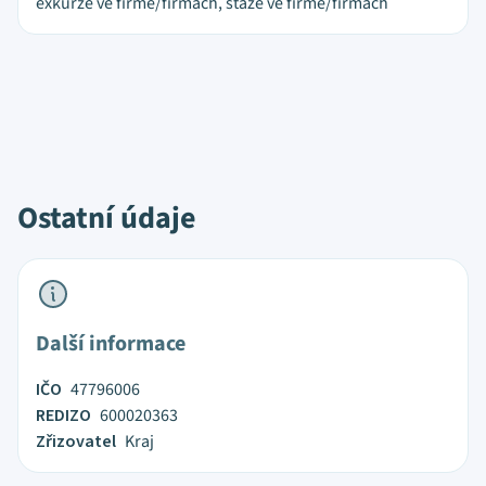
exkurze ve firmě/firmách, stáže ve firmě/firmách
Ostatní údaje
Další informace
IČO
47796006
REDIZO
600020363
Zřizovatel
Kraj