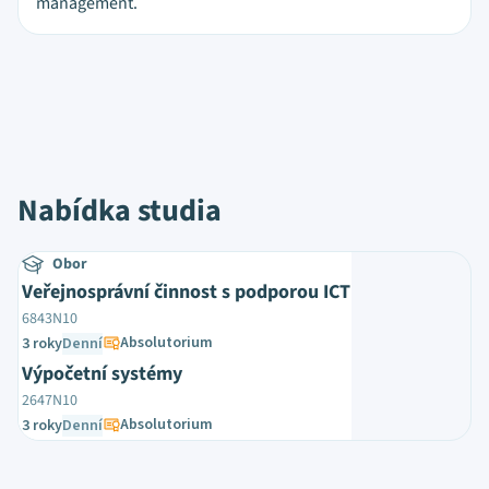
management.
Nabídka studia
Obor
Veřejnosprávní činnost s podporou ICT
6843N10
Absolutorium
3 roky
Denní
Výpočetní systémy
2647N10
Absolutorium
3 roky
Denní