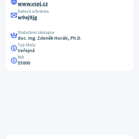
www.vspj.cz
Datová schránka
w9ej9jg
Statutární zástupce
doc. Ing. Zdeněk Horák, Ph.D.
Typ školy
Veřejná
RID
55000