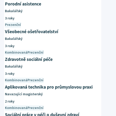
Porodní asistence
Bakalářský
3 roky
Prezenční
Všeobecné ošetřovatelství
Bakalářský
3 roky
Kombinovaná
Prezenční
Zdravotně sociální péče
Bakalářský
3 roky
Kombinovaná
Prezenční
Aplikovaná technika pro průmyslovou praxi
Navazující magisterský
2 roky
Kombinovaná
Prezenční
Sociální práce v péči o duševní zdraví