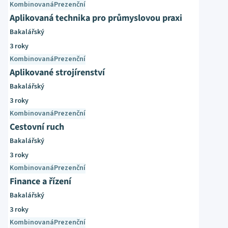
Kombinovaná
Prezenční
Aplikovaná technika pro průmyslovou praxi
Bakalářský
3 roky
Kombinovaná
Prezenční
Aplikované strojírenství
Bakalářský
3 roky
Kombinovaná
Prezenční
Cestovní ruch
Bakalářský
3 roky
Kombinovaná
Prezenční
Finance a řízení
Bakalářský
3 roky
Kombinovaná
Prezenční