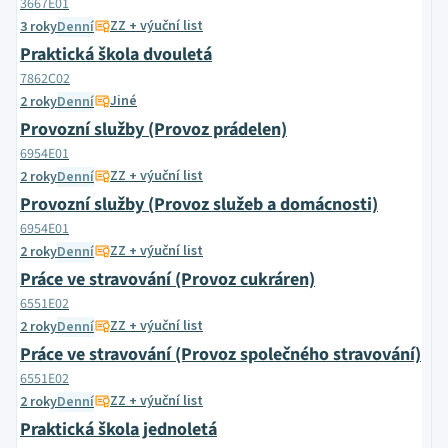
3667E01
ZZ + výuční list
3 roky
Denní
Praktická škola dvouletá
7862C02
Jiné
2 roky
Denní
Provozní služby (Provoz prádelen)
6954E01
ZZ + výuční list
2 roky
Denní
Provozní služby (Provoz služeb a domácnosti)
6954E01
ZZ + výuční list
2 roky
Denní
Práce ve stravování (Provoz cukráren)
6551E02
ZZ + výuční list
2 roky
Denní
Práce ve stravování (Provoz společného stravování)
6551E02
ZZ + výuční list
2 roky
Denní
Praktická škola jednoletá