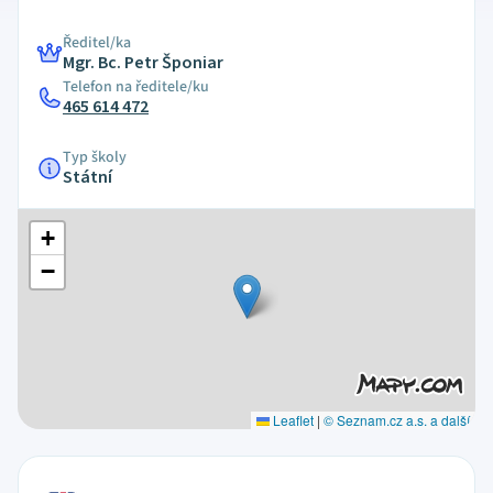
Ředitel/ka
Mgr. Bc. Petr Šponiar
Telefon na ředitele/ku
465 614 472
Typ školy
Státní
+
−
Leaflet
|
© Seznam.cz a.s. a další