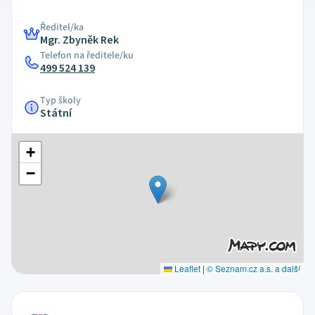
Ředitel/ka
Mgr. Zbyněk Rek
Telefon na ředitele/ku
499 524 139
Typ školy
Státní
+
−
Leaflet
|
© Seznam.cz a.s. a další