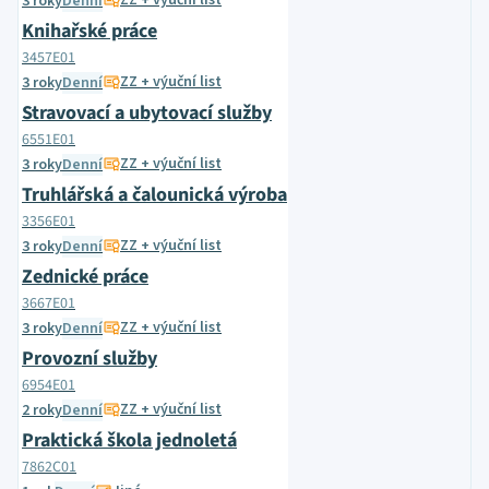
ZZ + výuční list
3 roky
Denní
Knihařské práce
3457E01
ZZ + výuční list
3 roky
Denní
Stravovací a ubytovací služby
6551E01
ZZ + výuční list
3 roky
Denní
Truhlářská a čalounická výroba
3356E01
ZZ + výuční list
3 roky
Denní
Zednické práce
3667E01
ZZ + výuční list
3 roky
Denní
Provozní služby
6954E01
ZZ + výuční list
2 roky
Denní
Praktická škola jednoletá
7862C01