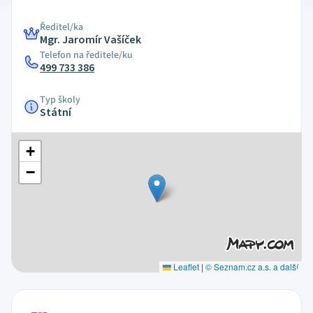
Ředitel/ka
Mgr. Jaromír Vašíček
Telefon na ředitele/ku
499 733 386
Typ školy
Státní
+
−
Leaflet
|
© Seznam.cz a.s. a další