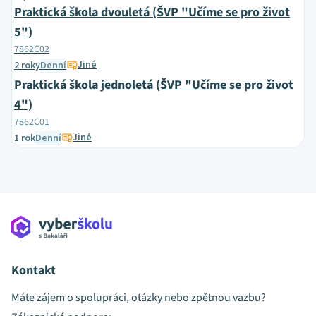
Praktická škola dvouletá (ŠVP "Učíme se pro život
5")
7862C02
Jiné
2 roky
Denní
Praktická škola jednoletá (ŠVP "Učíme se pro život
4")
7862C01
Jiné
1 rok
Denní
Kontakt
Máte zájem o spolupráci, otázky nebo zpětnou vazbu?