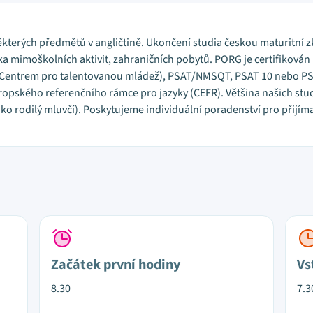
kterých předmětů v angličtině. Ukončení studia českou maturitní 
 mimoškolních aktivit, zahraničních pobytů. PORG je certifikován
Centrem pro talentovanou mládež), PSAT/NMSQT, PSAT 10 nebo PSA
pského referenčního rámce pro jazyky (CEFR). Většina našich stu
ako rodilý mluvčí). Poskytujeme individuální poradenství pro přijím
Začátek první hodiny
Vs
8.30
7.3