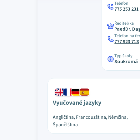
Telefon
775 253 231
Ředitel/ka
PaedDr. Da
Telefon na ře
777 923 718
Typ školy
Soukromá
Vyučované jazyky
Angličtina, Francouzština, Němčina,
Španělština