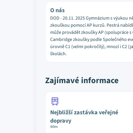
O nás
DOD - 20.11. 2025 Gymnázium s výukou ně
zkouškou pomocí AP kurzů. Pestrá nabídka
může provádět zkoušky AP (spolupráce s 
Cambridge zkoušky podle Společného evro
úrovně C1 (velmi pokročilý), mnozí i C2 (j
školách.
Zajímavé informace
Nejbližší zastávka veřejné
dopravy
60m