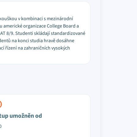
zkouškou v kombinaci s mezinárodní
 u americké organizace College Board a
T 8/9. Studenti skládají standardizované
dentů na konci studia hravě dosáhne
ací řízení na zahraničních vysokých
tup umožněn od
0