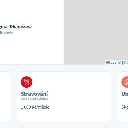
gmar Dluhošová
ditele/ku
Leaflet
|
© 
Stravování
Ub
ve školní jídelně
1 000
Kč/měsíc
Ško