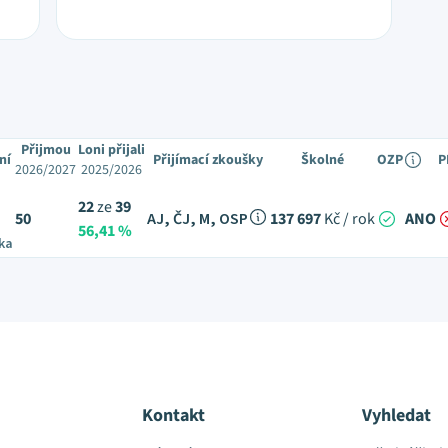
Přijmou
Loni přijali
ní
Přijímací zkoušky
Školné
OZP
P
2026/2027
2025/2026
22
ze
39
50
AJ, ČJ, M, OSP
137 697
Kč / rok
ANO
56,41 %
ka
Kontakt
Vyhledat