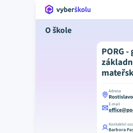
O škole
PORG -
základní
mateřská
Adresa
Rostislav
E-mail
office@po
Kontaktní os
Barbora Pa