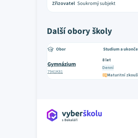
Zřizovatel
Soukromý subjekt
Další obory školy
Obor
Studium a ukonče
8 let
Gymnázium
Denní
7941K81
Maturitní zkouš