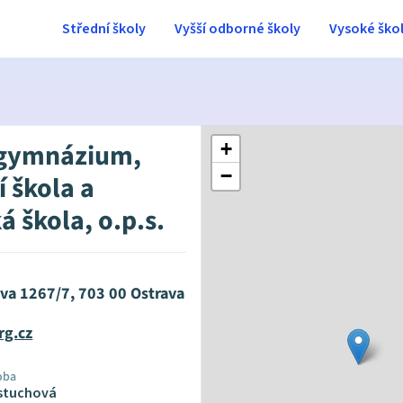
Střední školy
Vyšší odborné školy
Vysoké ško
 gymnázium,
+
−
 škola a
 škola, o.p.s.
ova 1267/7, 703 00 Ostrava
rg.cz
oba
stuchová