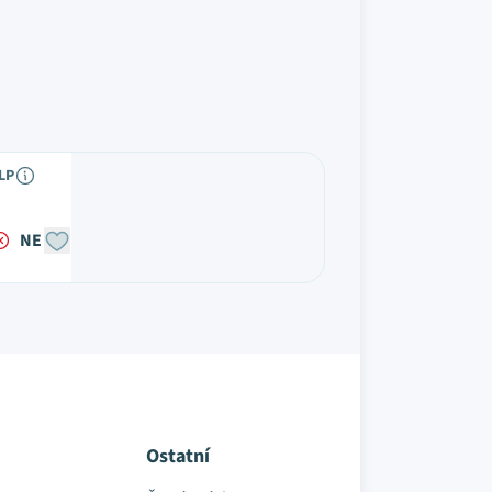
LP
NE
Ostatní