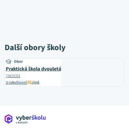
Další obory školy
Obor
Praktická škola dvouletá
7862C02
Jiné
2 roky
Denní