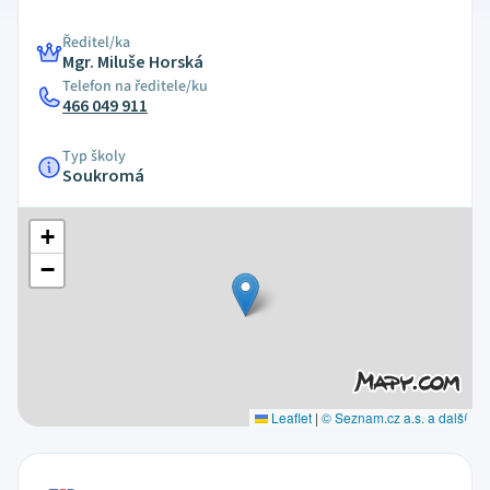
Ředitel/ka
Mgr. Miluše Horská
Telefon na ředitele/ku
466 049 911
Typ školy
Soukromá
+
−
Leaflet
|
© Seznam.cz a.s. a další