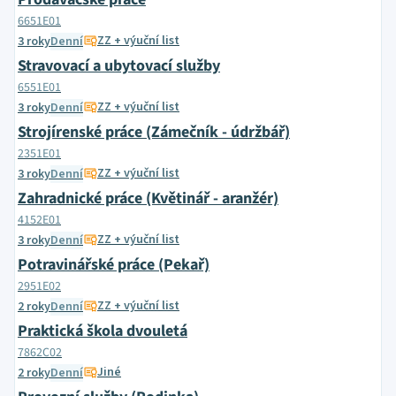
6651E01
ZZ + výuční list
3 roky
Denní
Stravovací a ubytovací služby
6551E01
ZZ + výuční list
3 roky
Denní
Strojírenské práce (Zámečník - údržbář)
2351E01
ZZ + výuční list
3 roky
Denní
Zahradnické práce (Květinář - aranžér)
4152E01
ZZ + výuční list
3 roky
Denní
Potravinářské práce (Pekař)
2951E02
ZZ + výuční list
2 roky
Denní
Praktická škola dvouletá
7862C02
Jiné
2 roky
Denní