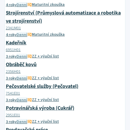
Maturitní zkouška
4 roky
Denní
Strojírenství (Průmyslová automatizace a robotika
ve strojírenství)
2341M01
Maturitní zkouška
4 roky
Denní
Kadeřník
6951H01
ZZ + výuční list
3 roky
Denní
Obráběč kovů
2356H01
ZZ + výuční list
3 roky
Denní
Pečovatelské služby (Pečovatel)
7541E01
ZZ + výuční list
3 roky
Denní
Potravinářská výroba (Cukrář)
2951E01
ZZ + výuční list
3 roky
Denní
Prodavačské práce