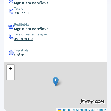
Mgr. Klára Barešová
Telefon
736 771 386
Ředitel/ka
Mgr. Klára Barešová
Telefon na ředitele/ku
491 474 195
Typ školy
Státní
+
−
Leaflet
|
© Seznam.cz a.s. a další