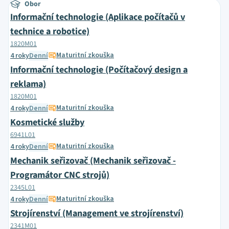
Obor
Informační technologie (Aplikace počítačů v
technice a robotice)
1820M01
Maturitní zkouška
4 roky
Denní
Informační technologie (Počítačový design a
reklama)
1820M01
Maturitní zkouška
4 roky
Denní
Kosmetické služby
6941L01
Maturitní zkouška
4 roky
Denní
Mechanik seřizovač (Mechanik seřizovač -
Programátor CNC strojů)
2345L01
Maturitní zkouška
4 roky
Denní
Strojírenství (Management ve strojírenství)
2341M01