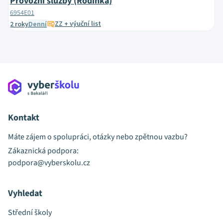
Provozní služby (Rodinka)
6954E01
ZZ + výuční list
2 roky
Denní
Kontakt
Máte zájem o spolupráci, otázky nebo zpětnou vazbu?
Zákaznická podpora:
podpora@vyberskolu.cz
Vyhledat
Střední školy