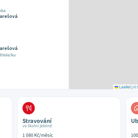
oba
Barešová
Barešová
ditele/ku
Leaflet
|
© 
Stravování
Ub
ve školní jídelně
1 080
Kč/měsíc
10