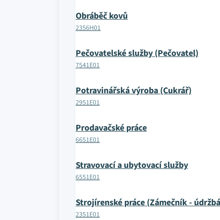
Obráběč kovů
2356H01
Pečovatelské služby (Pečovatel)
7541E01
Potravinářská výroba (Cukrář)
2951E01
Prodavačské práce
6651E01
Stravovací a ubytovací služby
6551E01
Strojírenské práce (Zámečník - údržbá
2351E01