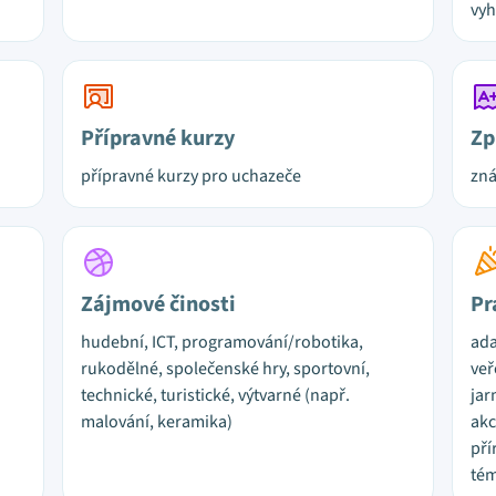
vyh
Přípravné kurzy
Zp
přípravné kurzy pro uchazeče
zná
Zájmové činosti
Pr
hudební, ICT, programování/robotika,
ada
rukodělné, společenské hry, sportovní,
veř
technické, turistické, výtvarné (např.
jar
malování, keramika)
akc
pří
tém