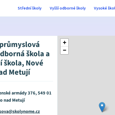
Střední školy
Vyšší odborné školy
Vysoké ško
 průmyslová
+
−
Odborná škola a
í škola, Nové
ad Metují
enské armády 376, 549 01
o nad Metují
esova@skolynome.cz