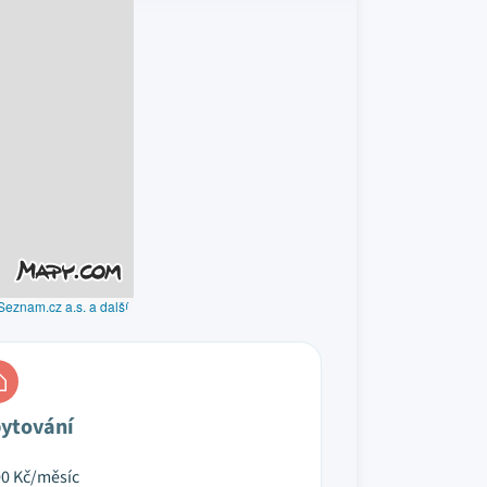
Seznam.cz a.s. a další
ytování
00
Kč/měsíc