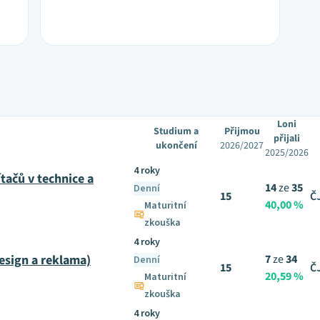
Loni
Studium a
Přijmou
přijali
ukončení
2026/2027
2025/2026
4 roky
tačů v technice a
14
ze
35
Denní
15
Č
40,00 %
Maturitní
zkouška
4 roky
esign a reklama)
7
ze
34
Denní
15
Č
20,59 %
Maturitní
zkouška
4 roky