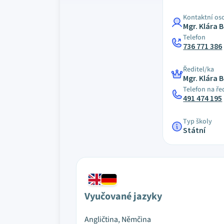
Kontaktní os
Mgr. Klára 
Telefon
736 771 386
Ředitel/ka
Mgr. Klára 
Telefon na ře
491 474 195
Typ školy
Státní
Vyučované jazyky
Angličtina, Němčina