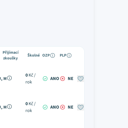
Přijímací
Školné
OZP
PLP
zkoušky
0
Kč /
J, M
ANO
NE
rok
0
Kč /
J, M
ANO
NE
rok