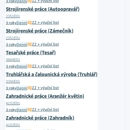
ZZ + výuční list
3 roky
Denní
Strojírenské práce (Autoopravář)
2351E01
ZZ + výuční list
3 roky
Denní
Strojírenské práce (Zámečník)
2351E01
ZZ + výuční list
3 roky
Denní
Tesařské práce (Tesař)
3664E01
ZZ + výuční list
3 roky
Denní
Truhlářská a čalounická výroba (Truhlář)
3356E01
ZZ + výuční list
3 roky
Denní
Zahradnické práce (Aranžér květin)
4152E01
ZZ + výuční list
3 roky
Denní
Zahradnické práce (Zahradník)
4152E01