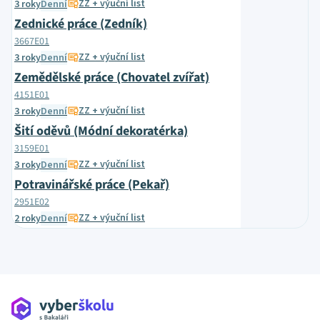
ZZ + výuční list
3 roky
Denní
Zednické práce (Zedník)
3667E01
ZZ + výuční list
3 roky
Denní
Zemědělské práce (Chovatel zvířat)
4151E01
ZZ + výuční list
3 roky
Denní
Šití oděvů (Módní dekoratérka)
3159E01
ZZ + výuční list
3 roky
Denní
Potravinářské práce (Pekař)
2951E02
ZZ + výuční list
2 roky
Denní