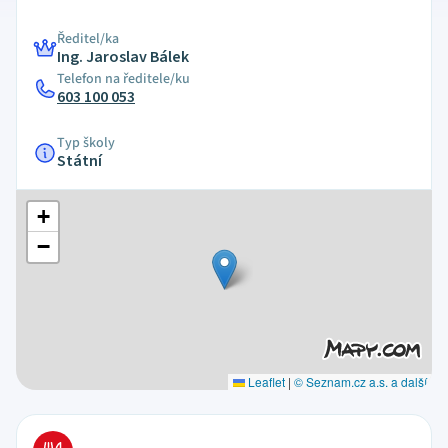
Ředitel/ka
Ing. Jaroslav Bálek
Telefon na ředitele/ku
603 100 053
Typ školy
Státní
+
−
Leaflet
|
© Seznam.cz a.s. a další