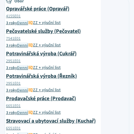
Obor
Opravářské práce (Opravář)
4155E01
ZZ + výuční list
3 roky
Denní
Pečovatelské služby (Pečovatel)
7541E01
ZZ + výuční list
3 roky
Denní
Potravinářská výroba (Cukrář)
2951E01
ZZ + výuční list
3 roky
Denní
Potravinářská výroba (Řezník)
2951E01
ZZ + výuční list
3 roky
Denní
Prodavačské práce (Prodavač)
6651E01
ZZ + výuční list
3 roky
Denní
Stravovací a ubytovací služby (Kuchař)
6551E01