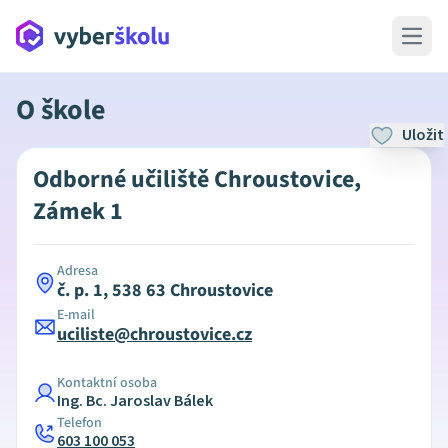
Open 
O škole
Uložit
Odborné učiliště Chroustovice,
Zámek 1
Adresa
č. p. 1, 538 63 Chroustovice
E-mail
uciliste@chroustovice.cz
Kontaktní osoba
Ing. Bc. Jaroslav Bálek
Telefon
603 100 053