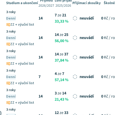
Přijmou
Loni přijali
Studium a ukončení
Přijímací zkoušky
Školné
2026/2027
2025/2026
3 roky
7
ze
21
14
neuvádí
0
Kč / r
Denní
33,33 %
ZZ + výuční list
3 roky
14
ze
25
14
neuvádí
0
Kč / r
Denní
56,00 %
ZZ + výuční list
3 roky
14
ze
37
14
neuvádí
0
Kč / r
Denní
37,84 %
ZZ + výuční list
3 roky
4
ze
7
7
neuvádí
0
Kč / r
Denní
57,14 %
ZZ + výuční list
3 roky
3
ze
14
14
neuvádí
0
Kč / r
Denní
21,43 %
ZZ + výuční list
3 roky
)
12
ze
33