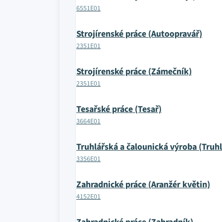
6551E01
Strojírenské práce (Autoopravář)
2351E01
Strojírenské práce (Zámečník)
2351E01
Tesařské práce (Tesař)
3664E01
Truhlářská a čalounická výroba (Truhl
3356E01
Zahradnické práce (Aranžér květin)
4152E01