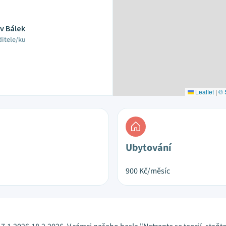
av Bálek
ditele/ku
Leaflet
|
© 
Ubytování
900
Kč/měsíc