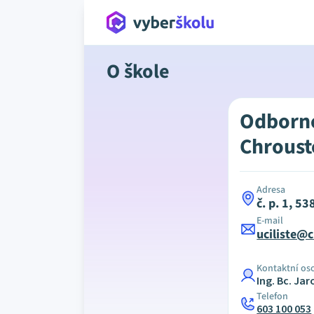
O škole
Odborné
Chroust
Adresa
č. p. 1, 5
E-mail
uciliste@c
Kontaktní os
Ing. Bc. Jar
Telefon
603 100 053