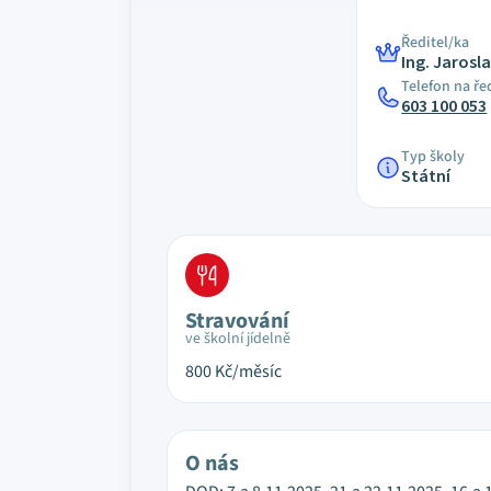
Ředitel/ka
Ing. Jarosl
Telefon na ře
603 100 053
Typ školy
Státní
Stravování
ve školní jídelně
800
Kč/měsíc
O nás