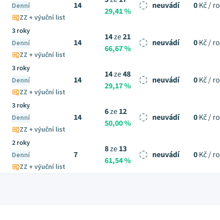
14
neuvádí
0
Kč / r
Denní
29,41 %
ZZ + výuční list
3 roky
14
ze
21
14
neuvádí
0
Kč / r
Denní
66,67 %
ZZ + výuční list
3 roky
14
ze
48
14
neuvádí
0
Kč / r
Denní
29,17 %
ZZ + výuční list
3 roky
6
ze
12
14
neuvádí
0
Kč / r
Denní
50,00 %
ZZ + výuční list
2 roky
8
ze
13
7
neuvádí
0
Kč / r
Denní
61,54 %
ZZ + výuční list