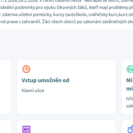
17.1.2026,18.2.2026. V rámci našeho hesla "Netrapte se teorií, staň
 ideální podmínky pro výuku šikovných žáků, kteří mají problémy př
y: zdarma učební pomůcky, kurzy (autoškola, svářečský kurz,kurz ob
é praxe v zahraničí. Žáci všech oborů po vykonání závěrečných zkou
Vstup umožněn od
Mí
mi
hlavní ulice
hři
za