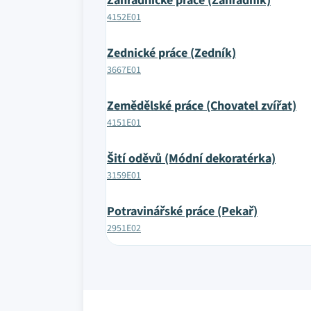
Zahradnické práce (Zahradník)
4152E01
Zednické práce (Zedník)
3667E01
Zemědělské práce (Chovatel zvířat)
4151E01
Šití oděvů (Módní dekoratérka)
3159E01
Potravinářské práce (Pekař)
2951E02