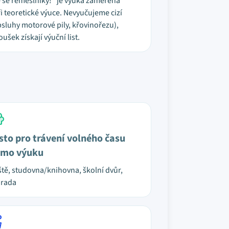
te se řemeslníky!" je výuka zaměřena
i teoretické výuce. Nevyučujeme cizí
sluhy motorové pily, křovinořezu),
šek získají výuční list.
sto pro trávení volného času
mo výuku
ště, studovna/knihovna, školní dvůr,
hrada