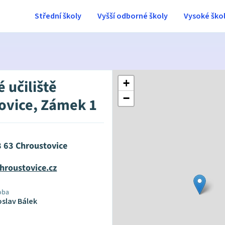
Střední školy
Vyšší odborné školy
Vysoké ško
 učiliště
+
−
ovice, Zámek 1
38 63 Chroustovice
hroustovice.cz
oba
oslav Bálek