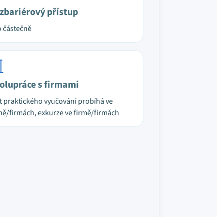
zbariérový přístup
 částečně
olupráce s firmami
t praktického vyučování probíhá ve
mě/firmách, exkurze ve firmě/firmách