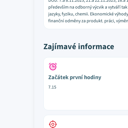
DOD: 7.a 8.11.2025, 21.a 22.11.2025, 16.a 
především na odborný výcvik a vytváří tak
jazyky, fyziku, chemii. Ekonomické výhod
finanční odměny za produkt. práci, výměnn
Zajímavé informace
Začátek první hodiny
7.15