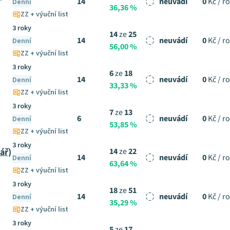
14
neuvádí
0
Kč / r
Denní
36,36 %
ZZ + výuční list
3 roky
14
ze
25
14
neuvádí
0
Kč / r
Denní
56,00 %
ZZ + výuční list
3 roky
6
ze
18
14
neuvádí
0
Kč / r
Denní
33,33 %
ZZ + výuční list
3 roky
7
ze
13
6
neuvádí
0
Kč / r
Denní
53,85 %
ZZ + výuční list
3 roky
ář)
14
ze
22
14
neuvádí
0
Kč / r
Denní
63,64 %
ZZ + výuční list
3 roky
18
ze
51
14
neuvádí
0
Kč / r
Denní
35,29 %
ZZ + výuční list
3 roky
5
ze
17