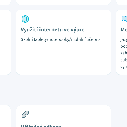
Využití internetu ve výuce
Me
Školní tablety/notebooky/mobilní učebna
jaz
pob
zah
sub
vý