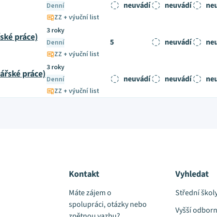
neuvádí
neuvádí
ne
Denní
ZZ + výuční list
3 roky
ské práce)
5
neuvádí
ne
Denní
ZZ + výuční list
3 roky
ářské práce)
neuvádí
neuvádí
ne
Denní
ZZ + výuční list
Kontakt
Vyhledat
Máte zájem o
Střední škol
spolupráci, otázky nebo
Vyšší odborn
zpětnou vazbu?