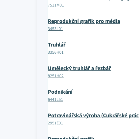
7531M01
Reprodukční grafik pro média
3453L01
Truhlář
3356H01
Umělecký truhlář a řezbář
8251H02
Podnikání
6441L51
Potravinářská výroba (Cukrářské prác
2951E01