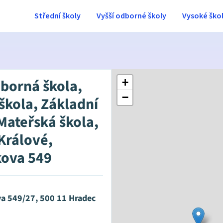
Střední školy
Vyšší odborné školy
Vysoké ško
dborná škola,
+
−
škola, Základní
 Mateřská škola,
Králové,
kova 549
va 549/27, 500 11 Hradec