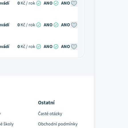
uvádí
0
Kč / rok
ANO
ANO
uvádí
0
Kč / rok
ANO
ANO
uvádí
0
Kč / rok
ANO
ANO
Ostatní
y
Časté otázky
é školy
Obchodní podmínky