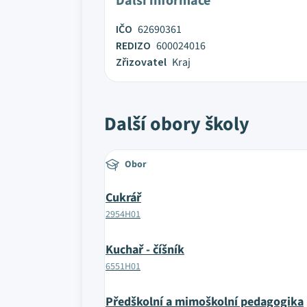
Další informace
IČO
62690361
REDIZO
600024016
Zřizovatel
Kraj
Další obory školy
Obor
Cukrář
2954H01
Kuchař - číšník
6551H01
Předškolní a mimoškolní pedagogika