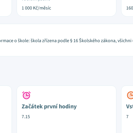
1 000
Kč/měsíc
16
formace o škole: škola zřízena podle § 16 Školského zákona, všichn
Začátek první hodiny
Vs
7.15
7