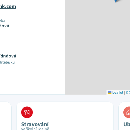
lhk.com
oba
ndová
a Rindová
ditele/ku
Leaflet
|
© 
Stravování
Ub
ve školní jídelně