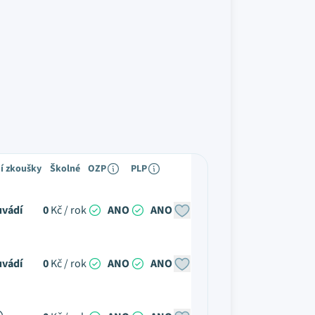
cí zkoušky
Školné
OZP
PLP
uvádí
0
Kč / rok
ANO
ANO
uvádí
0
Kč / rok
ANO
ANO