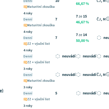
10
ČJ, M
Denní
66,67 %
Maturitní zkouška
4 roky
7
ze
15
7
ČJ, M
Denní
46,67 %
Maturitní zkouška
4 roky
7
ze
14
7
ne
Denní
50,00 %
ZZ + výuční list
4 roky
neuvádí
neuvádí
ne
Denní
ZZ + výuční list
3 roky
neuvádí
neuvádí
ČJ, M
Denní
Maturitní zkouška
3 roky
e)
5
neuvádí
ne
Denní
ZZ + výuční list
3 roky