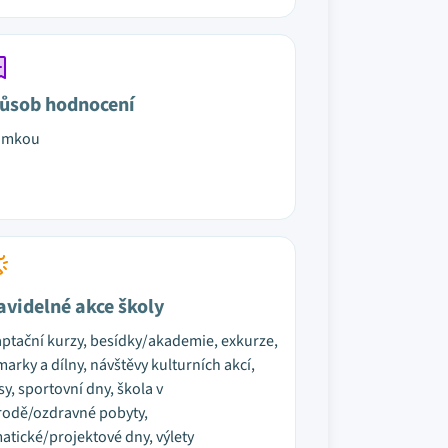
ůsob hodnocení
ámkou
avidelné akce školy
ptační kurzy, besídky/akademie, exkurze,
marky a dílny, návštěvy kulturních akcí,
sy, sportovní dny, škola v
rodě/ozdravné pobyty,
atické/projektové dny, výlety