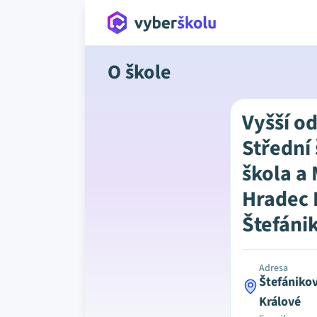
O škole
Vyšší o
Střední 
škola a
Hradec 
Štefáni
Adresa
Štefániko
Králové