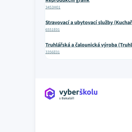
Reprodukční grafik
3453H01
Stravovací a ubytovací služby (Kuchař
6551E01
Truhlářská a čalounická výroba (Truhl
3356E01