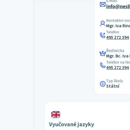
E-mail
info@nes
Kontaktní os
Mgr. Iva Ri
Telefon
495 272 394
Ředitel/ka
Mgr. Bc. Iv
Telefon na ře
495 272 394
Typ školy
Státní
Vyučované jazyky