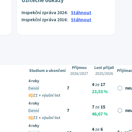
Užitečné odkazy
Inspekční zpráva 2024:
Stáhnout
Inspekční zpráva 2016:
Stáhnout
Přijmou
Loni přijali
Studium a ukončení
Přijíma
2026/2027
2025/2026
4 roky
4
ze
17
7
ne
Denní
23,53 %
ZZ + výuční list
4 roky
7
ze
15
7
ne
Denní
46,67 %
ZZ + výuční list
4 roky
4
ze
6