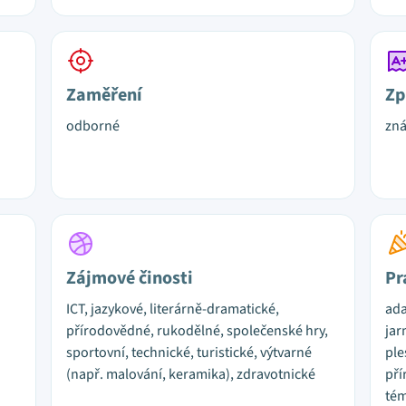
Zaměření
Zp
odborné
zn
Zájmové činosti
Pr
ICT, jazykové, literárně-dramatické,
ada
přírodovědné, rukodělné, společenské hry,
jar
sportovní, technické, turistické, výtvarné
ple
(např. malování, keramika), zdravotnické
pří
tém