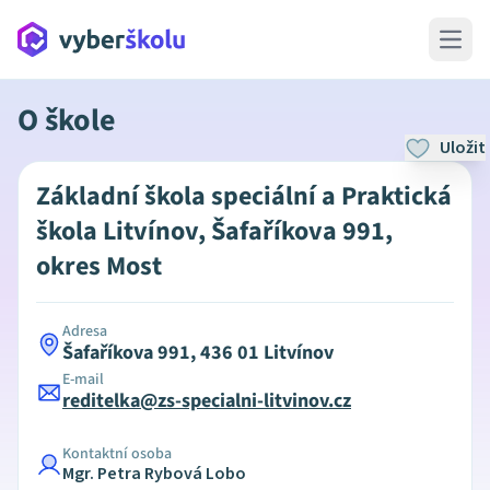
Open 
O škole
Uložit
Základní škola speciální a Praktická
škola Litvínov, Šafaříkova 991,
okres Most
Adresa
Šafaříkova 991, 436 01 Litvínov
E-mail
reditelka@zs-specialni-litvinov.cz
Kontaktní osoba
Mgr. Petra Rybová Lobo