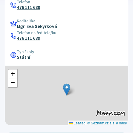
Telefon
476 111 689
Ředitel/ka
Mgr. Eva Sekyrková
Telefon na ředitele/ku
476 111 689
Typ školy
Státní
+
−
Leaflet
|
© Seznam.cz a.s. a další