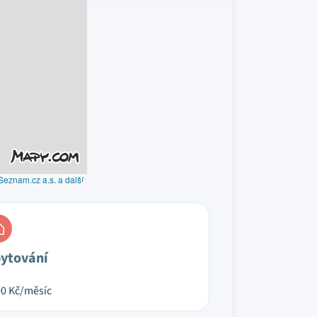
Seznam.cz a.s. a další
ytování
00
Kč/měsíc