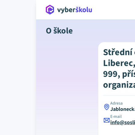
O škole
Střední
Liberec
999, př
organiz
Adresa
Jabloneck
E-mail
info@sosli