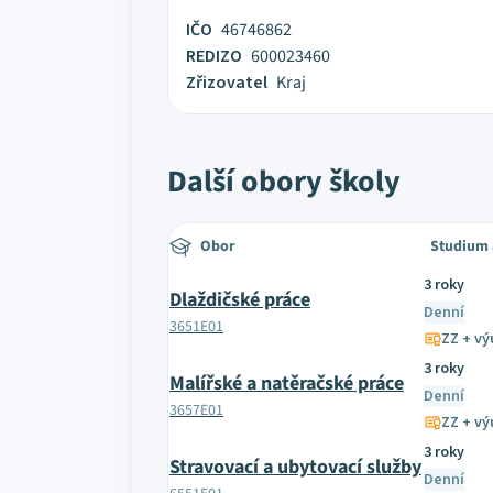
IČO
46746862
REDIZO
600023460
Zřizovatel
Kraj
Další obory školy
Obor
Studium 
3 roky
Dlaždičské práce
Denní
3651E01
ZZ + výu
3 roky
Malířské a natěračské práce
Denní
3657E01
ZZ + výu
3 roky
Stravovací a ubytovací služby
Denní