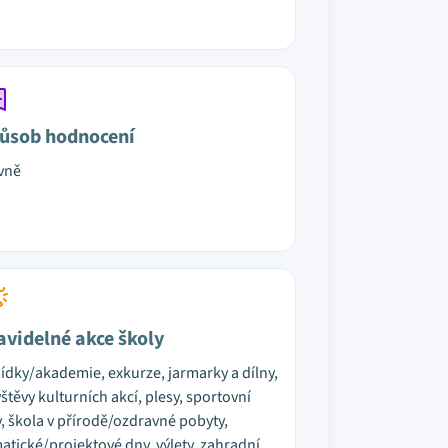
ůsob hodnocení
vně
avidelné akce školy
ídky/akademie, exkurze, jarmarky a dílny,
štěvy kulturních akcí, plesy, sportovní
, škola v přírodě/ozdravné pobyty,
atické/projektové dny, výlety, zahradní