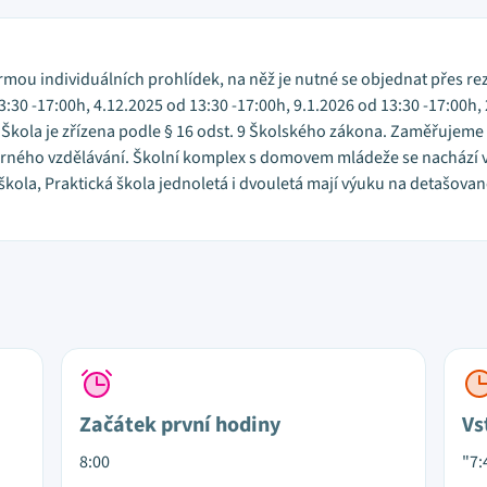
ou individuálních prohlídek, na něž je nutné se objednat přes re
:30 -17:00h, 4.12.2025 od 13:30 -17:00h, 9.1.2026 od 13:30 -17:00h, 
h. Škola je zřízena podle § 16 odst. 9 Školského zákona. Zaměřujem
borného vzdělávání. Školní komplex s domovem mládeže se nachází
ola, Praktická škola jednoletá i dvouletá mají výuku na detašované
Začátek první hodiny
Vs
8:00
"7: