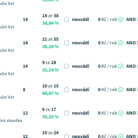
ční list
14
ze
38
14
neuvádí
0
Kč / rok
ANO
36,84 %
ční list
21
ze
55
14
neuvádí
0
Kč / rok
ANO
38,18 %
ční list
9
ze
28
14
neuvádí
0
Kč / rok
ANO
32,14 %
ční list
10
ze
15
8
neuvádí
0
Kč / rok
ANO
66,67 %
ční list
6
ze
17
12
neuvádí
0
Kč / rok
ANO
35,29 %
čná zkouška
10
ze
24
12
neuvádí
0
Kč / rok
ANO