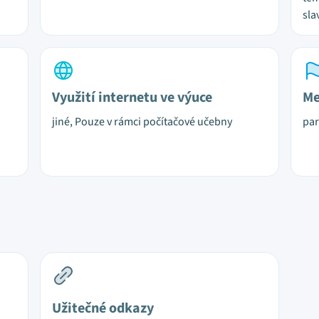
sla
Využití internetu ve výuce
Me
jiné, Pouze v rámci počítačové učebny
par
Užitečné odkazy