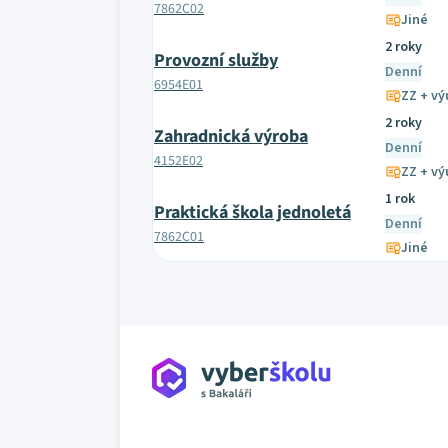
7862C02
Jiné
2 roky
Provozní služby
Denní
6954E01
ZZ + výu
2 roky
Zahradnická výroba
Denní
4152E02
ZZ + výu
1 rok
Praktická škola jednoletá
Denní
7862C01
Jiné