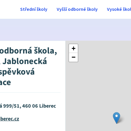
Střední školy
Vyšší odborné školy
Vysoké ško
 odborná škola,
+
−
, Jablonecká
íspěvková
ace
á 999/51, 460 06 Liberec
berec.cz