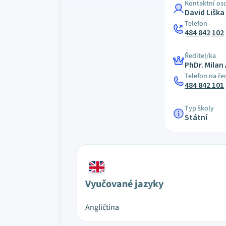
Kontaktní os
David Liška
Telefon
484 842 102
Ředitel/ka
PhDr. Mila
Telefon na ře
484 842 101
Typ školy
Státní
Vyučované jazyky
Angličtina