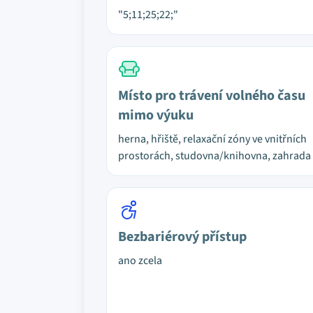
"5;11;25;22;"
Místo pro trávení volného času
mimo výuku
herna, hřiště, relaxační zóny ve vnitřních
prostorách, studovna/knihovna, zahrada
Bezbariérový přístup
ano zcela