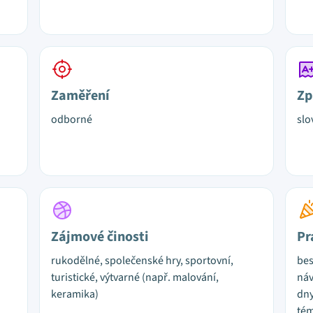
Zaměření
Zp
odborné
slo
Zájmové činosti
Pr
rukodělné, společenské hry, sportovní,
bes
turistické, výtvarné (např. malování,
náv
keramika)
dny
tém