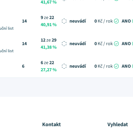
41,67 %
9
ze
22
14
neuvádí
0
Kč / rok
ANO
40,91 %
ční list
12
ze
29
14
neuvádí
0
Kč / rok
ANO
41,38 %
ční list
6
ze
22
6
neuvádí
0
Kč / rok
ANO
27,27 %
Kontakt
Vyhledat