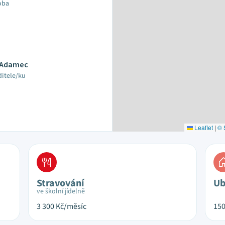
oba
n Adamec
ditele/ku
Leaflet
|
© 
Stravování
Ub
ve školní jídelně
3 300
Kč/měsíc
15