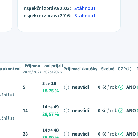
Inspekční zpráva 2023:
Stáhnout
Inspekční zpráva 2016:
Stáhnout
Přijmou
Loni přijali
a ukončení
Přijímací zkoušky
Školné
OZP
2026/2027
2025/2026
3
ze
16
5
neuvádí
0
Kč / rok
ANO
18,75 %
ční list
14
ze
49
14
neuvádí
0
Kč / rok
ANO
28,57 %
ční list
14
ze
40
28
neuvádí
0
Kč / rok
ANO
35,00 %