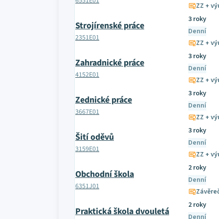
6551E01
ZZ + výu
3 roky
Strojírenské práce
Denní
2351E01
ZZ + výu
3 roky
Zahradnické práce
Denní
4152E01
ZZ + výu
3 roky
Zednické práce
Denní
3667E01
ZZ + výu
3 roky
Šití oděvů
Denní
3159E01
ZZ + výu
2 roky
Obchodní škola
Denní
6351J01
Závěre
2 roky
Praktická škola dvouletá
Denní