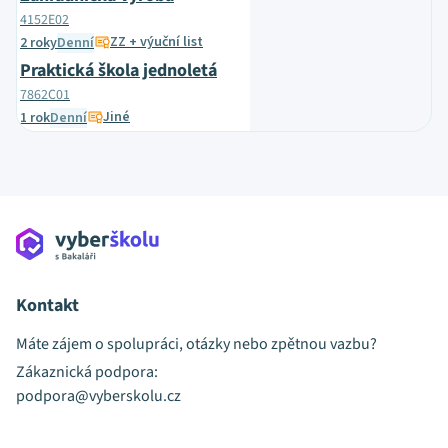
4152E02
ZZ + výuční list
2 roky
Denní
Praktická škola jednoletá
7862C01
Jiné
1 rok
Denní
Kontakt
Máte zájem o spolupráci, otázky nebo zpětnou vazbu?
Zákaznická podpora:
podpora@vyberskolu.cz