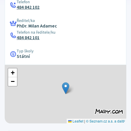
Telefon
484 842 102
Ředitel/ka
PhDr. Milan Adamec
Telefon na ředitele/ku
484 842 101
Typ školy
Státní
+
−
Leaflet
|
© Seznam.cz a.s. a další