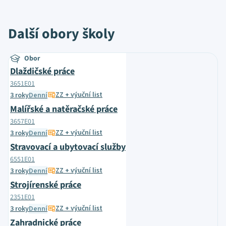
Další obory školy
Obor
Dlaždičské práce
3651E01
ZZ + výuční list
3 roky
Denní
Malířské a natěračské práce
3657E01
ZZ + výuční list
3 roky
Denní
Stravovací a ubytovací služby
6551E01
ZZ + výuční list
3 roky
Denní
Strojírenské práce
2351E01
ZZ + výuční list
3 roky
Denní
Zahradnické práce