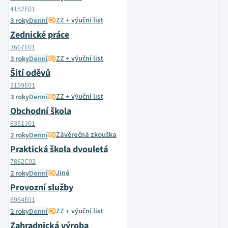
4152E01
ZZ + výuční list
3 roky
Denní
Zednické práce
3667E01
ZZ + výuční list
3 roky
Denní
Šití oděvů
3159E01
ZZ + výuční list
3 roky
Denní
Obchodní škola
6351J01
Závěrečná zkouška
2 roky
Denní
Praktická škola dvouletá
7862C02
Jiné
2 roky
Denní
Provozní služby
6954E01
ZZ + výuční list
2 roky
Denní
Zahradnická výroba