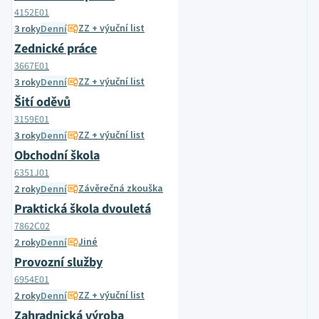
4152E01
ZZ + výuční list
3 roky
Denní
Zednické práce
3667E01
ZZ + výuční list
3 roky
Denní
Šití oděvů
3159E01
ZZ + výuční list
3 roky
Denní
Obchodní škola
6351J01
Závěrečná zkouška
2 roky
Denní
Praktická škola dvouletá
7862C02
Jiné
2 roky
Denní
Provozní služby
6954E01
ZZ + výuční list
2 roky
Denní
Zahradnická výroba