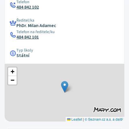
Telefon
484 842 102
Ředitel/ka
PhDr. Milan Adamec
Telefon na ředitele/ku
484 842 101
Typ školy
Státní
+
−
Leaflet
|
© Seznam.cz a.s. a další