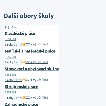
Další obory školy
Obor
Dlaždičské práce
3651E01
ZZ + výuční list
3 roky
Denní
Malířské a natěračské práce
3657E01
ZZ + výuční list
3 roky
Denní
Stravovací a ubytovací služby
6551E01
ZZ + výuční list
3 roky
Denní
Strojírenské práce
2351E01
ZZ + výuční list
3 roky
Denní
Zahradnické práce