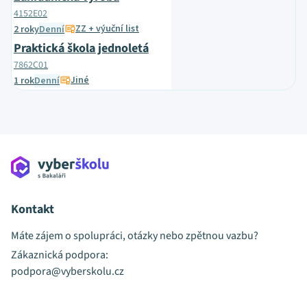
4152E02
ZZ + výuční list
2 roky
Denní
Praktická škola jednoletá
7862C01
Jiné
1 rok
Denní
Kontakt
Máte zájem o spolupráci, otázky nebo zpětnou vazbu?
Zákaznická podpora:
podpora@vyberskolu.cz