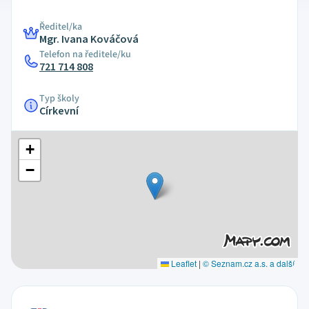
Ředitel/ka
Mgr. Ivana Kováčová
Telefon na ředitele/ku
721 714 808
Typ školy
Církevní
+
−
Leaflet
|
© Seznam.cz a.s. a další