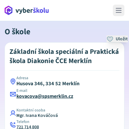
Open 
O škole
Uložit
Základní škola speciální a Praktická
škola Diakonie ČCE Merklín
Adresa
Husova 346, 334 52 Merklín
E-mail
kovacova@spsmerklin.cz
Kontaktní osoba
Mgr. Ivana Kováčová
Telefon
721 714 808