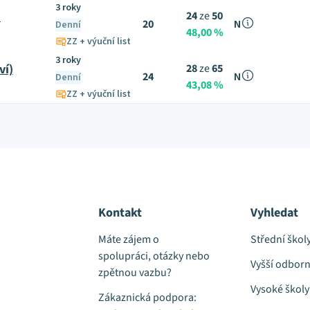
3 roky
)
24
ze
50
20
N
Denní
48,00 %
ZZ + výuční list
3 roky
ví)
28
ze
65
24
N
Denní
43,08 %
ZZ + výuční list
Kontakt
Vyhledat
Máte zájem o
Střední škol
spolupráci, otázky nebo
Vyšší odborn
zpětnou vazbu?
Vysoké školy
Zákaznická podpora: