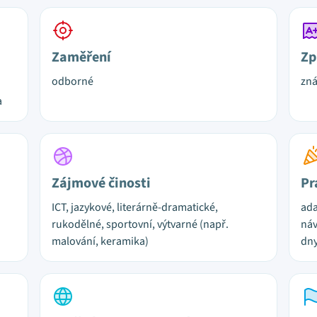
Zaměření
Zp
odborné
zn
a
Zájmové činosti
Pr
ICT, jazykové, literárně-dramatické,
ada
rukodělné, sportovní, výtvarné (např.
náv
malování, keramika)
dny