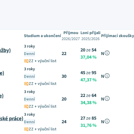
Přijmou
Loni přijali
Studium a ukončení
Přijímací zkoušky
2026/2027
2025/2026
3 roky
užby)
20
ze
54
22
N
Denní
37,04 %
ZZ + výuční list
3 roky
e)
45
ze
95
30
N
Denní
47,37 %
ZZ + výuční list
3 roky
e)
22
ze
64
20
N
Denní
34,38 %
ZZ + výuční list
3 roky
ské práce)
27
ze
85
24
N
Denní
31,76 %
ZZ + výuční list