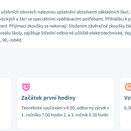
V učebních oborech naleznou uplatnění absolventi základních škol, 
tických a žáci se speciálními vzdělávacími potřebami. Přihlášku k p
ní. Přijímací zkoušky se nekonají. Složením závěrečné zkoušky žáci
reálu školy, zajišťuje Střední odborné učiliště elektrotechnické, Ve
, 90,-/oběd.
Začátek první hodiny
Vs
Teoretické vyučování v 8.00, odborný výcvik v
6.3
1. ročníku 7.00 hodin 2. a 3. ročník 6.30 hodn