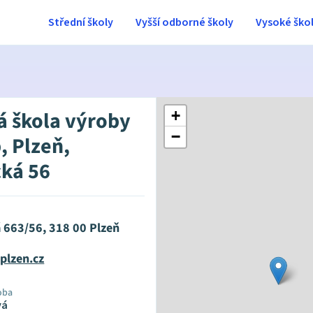
Střední školy
Vyšší odborné školy
Vysoké ško
 škola výroby
+
−
, Plzeň,
cká 56
 663/56, 318 00 Plzeň
plzen.cz
oba
vá