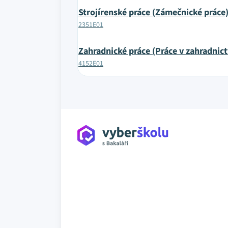
Strojírenské práce (Zámečnické práce
2351E01
Zahradnické práce (Práce v zahradnict
4152E01