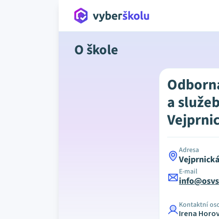
O škole
Odborná
a služeb
Vejprni
Adresa
Vejprnická
E-mail
info@osvs
Kontaktní os
Irena Horo