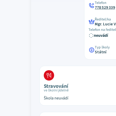
Telefon
778 529 339
Ředitel/ka
Mgr. Lucie 
Telefon na ředite
neuvádí
Typ školy
Státní
Stravování
ve školní jídelně
Škola neuvádí