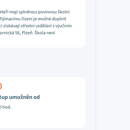
kteří mají splněnou povinnou školní
řijímacímu řízení je možné doplnit
 získávají střední vzdělání s výučním
jprnická 56, Plzeň. Škola není
tup umožněn od
0 hod.