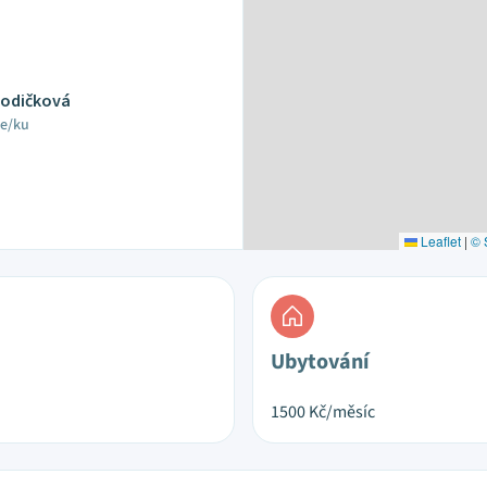
Vodičková
le/ku
Leaflet
|
© 
Ubytování
1500
Kč/měsíc