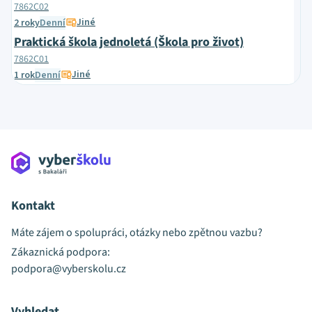
7862C02
Jiné
2 roky
Denní
Praktická škola jednoletá (Škola pro život)
7862C01
Jiné
1 rok
Denní
Kontakt
Máte zájem o spolupráci, otázky nebo zpětnou vazbu?
Zákaznická podpora:
podpora@vyberskolu.cz
Vyhledat