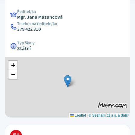
Ředitel/ka
Mgr. Jana Mazancová
Telefon na ředitele/ku
379 422 310
Typ školy
Státní
+
−
Leaflet
|
© Seznam.cz a.s. a další