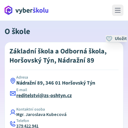
Open 
O škole
Uložit
Základní škola a Odborná škola,
Horšovský Týn, Nádražní 89
Adresa
Nádražní 89, 346 01 Horšovský Týn
E-mail
reditelstvi@zs-oshtyn.cz
Kontaktní osoba
Mgr. Jaroslava Kubecová
Telefon
379 422 941