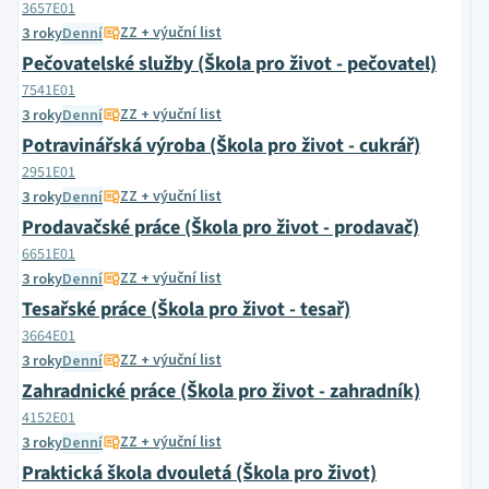
3657E01
ZZ + výuční list
3 roky
Denní
Pečovatelské služby (Škola pro život - pečovatel)
7541E01
ZZ + výuční list
3 roky
Denní
Potravinářská výroba (Škola pro život - cukrář)
2951E01
ZZ + výuční list
3 roky
Denní
Prodavačské práce (Škola pro život - prodavač)
6651E01
ZZ + výuční list
3 roky
Denní
Tesařské práce (Škola pro život - tesař)
3664E01
ZZ + výuční list
3 roky
Denní
Zahradnické práce (Škola pro život - zahradník)
4152E01
ZZ + výuční list
3 roky
Denní
Praktická škola dvouletá (Škola pro život)