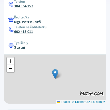
Telefon
384 364 357
Ředitel/ka
Mgr. Petr Kubeš
Telefon na ředitele/ku
602 415 011
Typ školy
Státní
+
−
Leaflet
|
© Seznam.cz a.s. a další