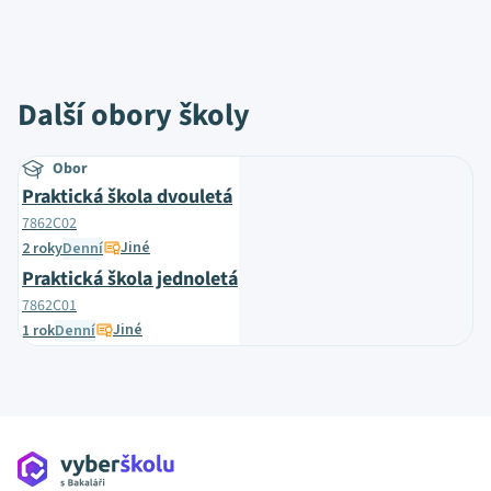
Další obory školy
Obor
Praktická škola dvouletá
7862C02
Jiné
2 roky
Denní
Praktická škola jednoletá
7862C01
Jiné
1 rok
Denní