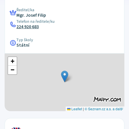
Ředitel/ka
Mgr. Josef Filip
Telefon na ředitele/ku
224 920 683
Typ školy
Státní
+
−
Leaflet
|
© Seznam.cz a.s. a další