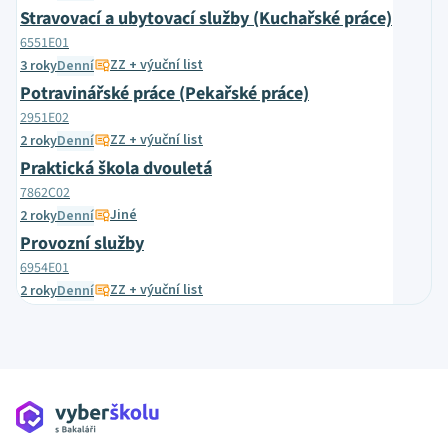
Stravovací a ubytovací služby (Kuchařské práce)
6551E01
ZZ + výuční list
3 roky
Denní
Potravinářské práce (Pekařské práce)
2951E02
ZZ + výuční list
2 roky
Denní
Praktická škola dvouletá
7862C02
Jiné
2 roky
Denní
Provozní služby
6954E01
ZZ + výuční list
2 roky
Denní