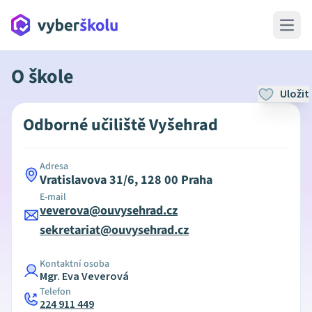
Open 
O škole
Uložit
Odborné učiliště Vyšehrad
Adresa
Vratislavova 31/6, 128 00 Praha
E-mail
veverova@ouvysehrad.cz
sekretariat@ouvysehrad.cz
Kontaktní osoba
Mgr. Eva Veverová
Telefon
224 911 449