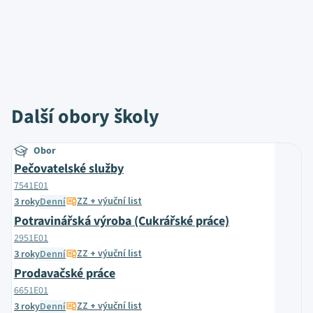
Další obory školy
Obor
Pečovatelské služby
7541E01
ZZ + výuční list
3 roky
Denní
Potravinářská výroba (Cukrářské práce)
2951E01
ZZ + výuční list
3 roky
Denní
Prodavačské práce
6651E01
ZZ + výuční list
3 roky
Denní