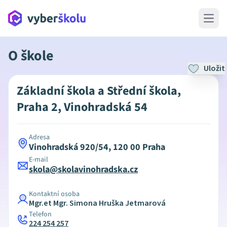
Open 
O škole
Uložit
Základní škola a Střední škola,
Praha 2, Vinohradská 54
Adresa
Vinohradská 920/54, 120 00 Praha
E-mail
skola@skolavinohradska.cz
Kontaktní osoba
Mgr.et Mgr. Simona Hruška Jetmarová
Telefon
224 254 257