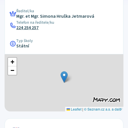
Ředitel/ka
Mgr. et Mgr. Simona Hruška Jetmarová
Telefon na ředitele/ku
224 254 257
Typ školy
Státní
+
−
Leaflet
|
© Seznam.cz a.s. a další