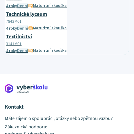
Maturitní zkouška
4 roky
Denní
Technické lyceum
7842M01
Maturitní zkouška
4 roky
Denní
Textilnictví
3141M01
Maturitní zkouška
4 roky
Denní
Kontakt
Máte zájem o spolupráci, otázky nebo zpětnou vazbu?
Zákaznická podpora: