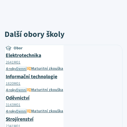
Další obory školy
Obor
Elektrotechnika
2641M01
Maturitní zkouška
4 roky
Denní
Informační technologie
1820M01
Maturitní zkouška
4 roky
Denní
Oděvnictví
3143M01
Maturitní zkouška
4 roky
Denní
Strojírenství
2341M01