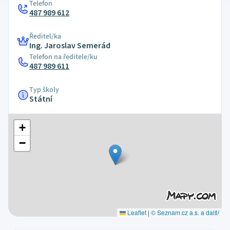
Telefon
487 989 612
Ředitel/ka
Ing. Jaroslav Semerád
Telefon na ředitele/ku
487 989 611
Typ školy
Státní
+
−
Leaflet
|
© Seznam.cz a.s. a další