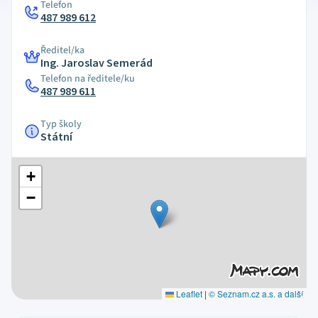
Telefon
487 989 612
Ředitel/ka
Ing. Jaroslav Semerád
Telefon na ředitele/ku
487 989 611
Typ školy
Státní
+
−
Leaflet
|
© Seznam.cz a.s. a další