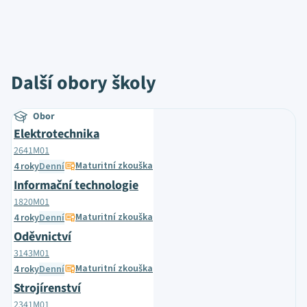
Další obory školy
Obor
Elektrotechnika
2641M01
Maturitní zkouška
4 roky
Denní
Informační technologie
1820M01
Maturitní zkouška
4 roky
Denní
Oděvnictví
3143M01
Maturitní zkouška
4 roky
Denní
Strojírenství
2341M01