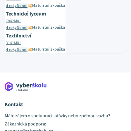
Maturitní zkouška
4 roky
Denní
Technické lyceum
7842M01
Maturitní zkouška
4 roky
Denní
Textilnictví
3141M01
Maturitní zkouška
4 roky
Denní
Kontakt
Máte zájem o spolupráci, otázky nebo zpětnou vazbu?
Zákaznická podpora: