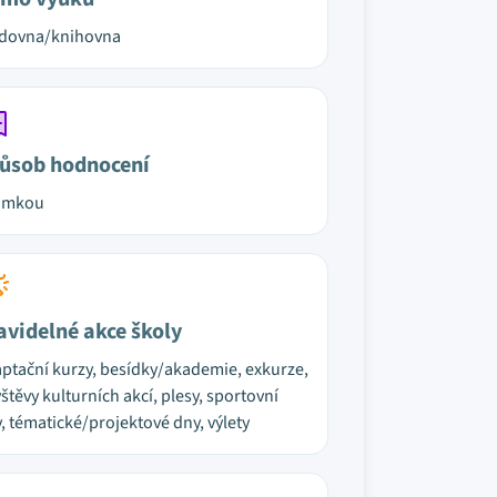
udovna/knihovna
ůsob hodnocení
ámkou
avidelné akce školy
ptační kurzy, besídky/akademie, exkurze,
štěvy kulturních akcí, plesy, sportovní
, tématické/projektové dny, výlety