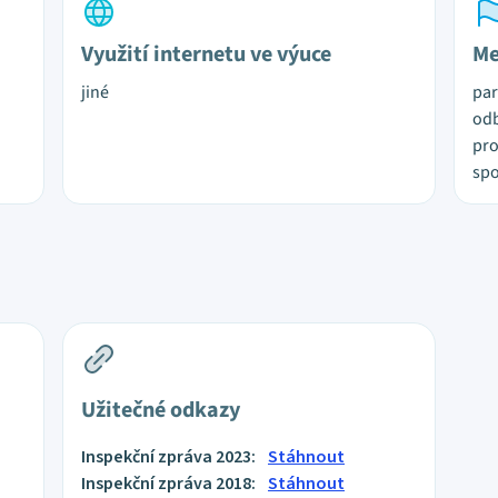
Využití internetu ve výuce
Me
jiné
par
odb
pro
spo
Užitečné odkazy
Inspekční zpráva 2023:
Stáhnout
Inspekční zpráva 2018:
Stáhnout