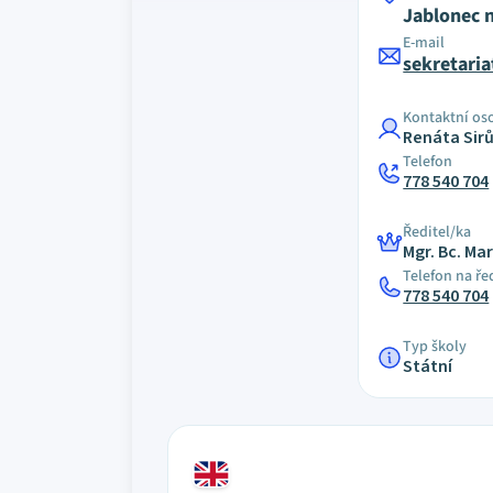
Jablonec 
E-mail
sekretari
Kontaktní os
Renáta Sir
Telefon
778 540 704
Ředitel/ka
Mgr. Bc. M
Telefon na ře
778 540 704
Typ školy
Státní