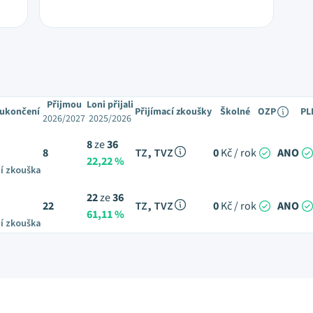
Přijmou
Loni přijali
 ukončení
Přijímací zkoušky
Školné
OZP
PL
2026/2027
2025/2026
8
ze
36
8
TZ, TVZ
0
Kč / rok
ANO
22,22 %
í zkouška
22
ze
36
22
TZ, TVZ
0
Kč / rok
ANO
61,11 %
í zkouška