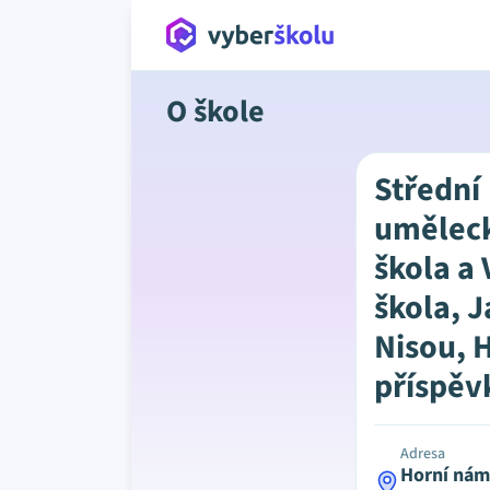
O škole
Střední
umělec
škola a
škola, 
Nisou, 
příspěv
Adresa
Horní nám