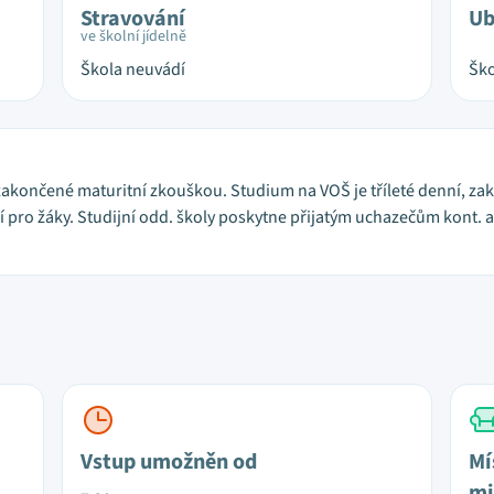
Stravování
Ub
ve školní jídelně
Škola neuvádí
Ško
zakončené maturitní zkouškou. Studium na VOŠ je tříleté denní, z
ní pro žáky. Studijní odd. školy poskytne přijatým uchazečům kont. 
Vstup umožněn od
Mí
mi