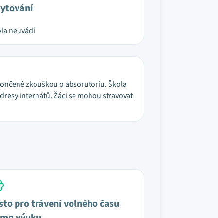
ytování
la neuvádí
akončené zkouškou o absorutoriu. Škola
adresy internátů. Žáci se mohou stravovat
sto pro trávení volného času
mo výuku