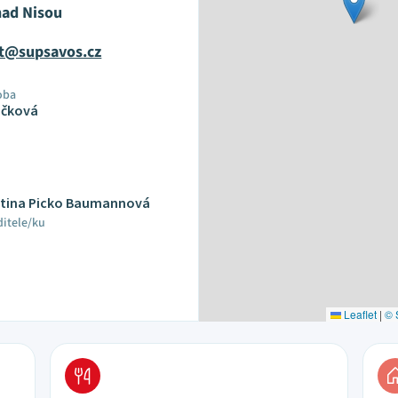
nad Nisou
at@supsavos.cz
oba
ůčková
artina Picko Baumannová
ditele/ku
Leaflet
|
© 