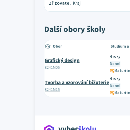
Zřizovatel
Kraj
Další obory školy
Obor
Studium a
4 roky
Grafický design
Denní
8241M05
Maturitn
4 roky
Tvorba a vzorování bižuterie
Denní
8241M15
Maturitn