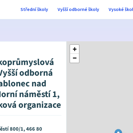
Střední školy
Vyšší odborné školy
Vysoké ško
+
−
koprůmyslová
 Vyšší odborná
Jablonec nad
Horní náměstí 1,
ková organizace
ěstí 800/1, 466 80