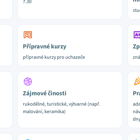
7.30
st
Přípravné kurzy
Zp
přípravné kurzy pro uchazeče
zn
Zájmové činosti
Pr
rukodělné, turistické, výtvarné (např.
ada
malování, keramika)
náv
dny