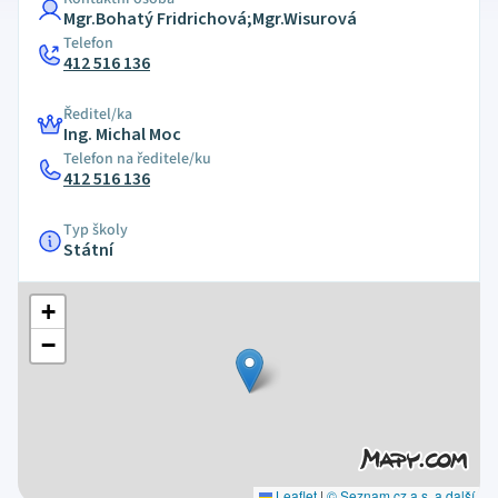
Mgr.Bohatý Fridrichová;Mgr.Wisurová
Telefon
412 516 136
Ředitel/ka
Ing. Michal Moc
Telefon na ředitele/ku
412 516 136
Typ školy
Státní
+
−
Leaflet
|
© Seznam.cz a.s. a další