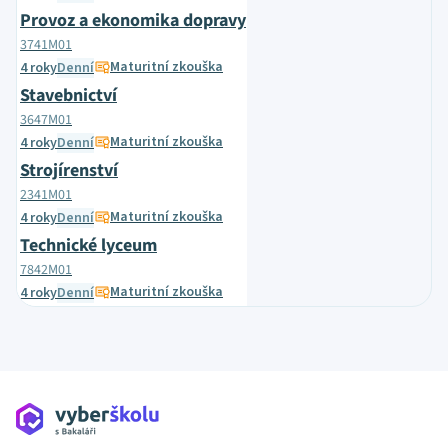
Provoz a ekonomika dopravy
3741M01
Maturitní zkouška
4 roky
Denní
Stavebnictví
3647M01
Maturitní zkouška
4 roky
Denní
Strojírenství
2341M01
Maturitní zkouška
4 roky
Denní
Technické lyceum
7842M01
Maturitní zkouška
4 roky
Denní