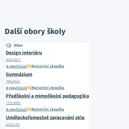
Další obory školy
Obor
Design interiéru
8241M11
Maturitní zkouška
4 roky
Denní
Gymnázium
7941K41
Maturitní zkouška
4 roky
Denní
Předškolní a mimoškolní pedagogika
7531M01
Maturitní zkouška
4 roky
Denní
Uměleckořemeslné zpracování skla
8251L05