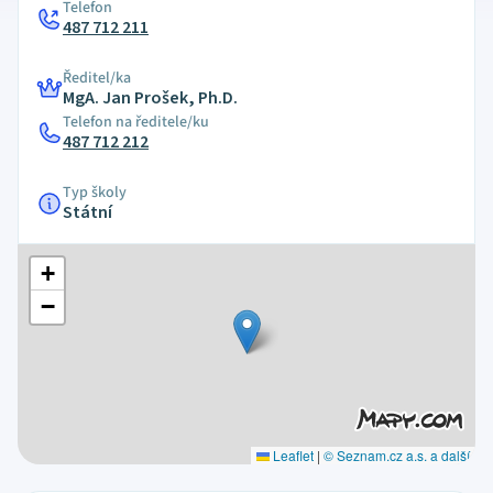
Telefon
487 712 211
Ředitel/ka
MgA. Jan Prošek, Ph.D.
Telefon na ředitele/ku
487 712 212
Typ školy
Státní
+
−
Leaflet
|
© Seznam.cz a.s. a další