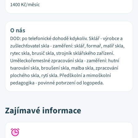
1400
Kč/měsíc
O nás
DOD: po telefonické dohodě kdykoliv. Sklář - výrobce a
zušlechťovatel skla - zaměření: sklář, formař, malíř skla,
rytec skla, brusič skla, strojník sklářského zařízení.
Uměleckořemeslné zpracování skla - zaměření: hutní
tvarování skla, broušení skla, malba skla, zpracování
plochého skla, rytí skla. Předškolní a mimoškolní
pedagogika - povinné potvrzení od logopeda.
Zajímavé informace