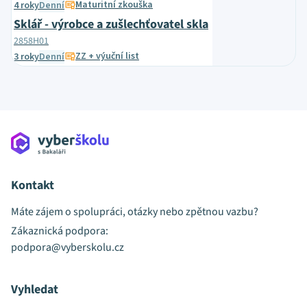
Maturitní zkouška
4 roky
Denní
Sklář - výrobce a zušlechťovatel skla
2858H01
ZZ + výuční list
3 roky
Denní
Kontakt
Máte zájem o spolupráci, otázky nebo zpětnou vazbu?
Zákaznická podpora:
podpora@vyberskolu.cz
Vyhledat