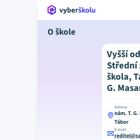
O škole
Vyšší o
Střední
škola, T
G. Masa
Adresa
nám. T. G.
Tábor
E-mail
reditel@sz