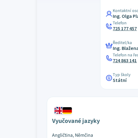
Kontaktní os
Ing. Olga Pl
Telefon
725 177 457
Ředitel/ka
Ing. Blažen
Telefon na ře
724 863 141
Typ školy
Státní
Vyučované jazyky
Angličtina, Němčina