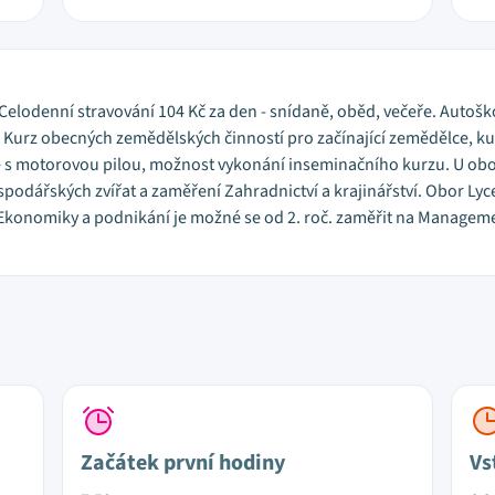
 Celodenní stravování 104 Kč za den - snídaně, oběd, večeře. Autoš
 Kurz obecných zemědělských činností pro začínající zemědělce, k
ce s motorovou pilou, možnost vykonání inseminačního kurzu. U ob
odářských zvířat a zaměření Zahradnictví a krajinářství. Obor Lyc
Ekonomiky a podnikání je možné se od 2. roč. zaměřit na Manageme
Začátek první hodiny
Vs