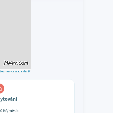
Seznam.cz a.s. a další
ytování
00
Kč/měsíc