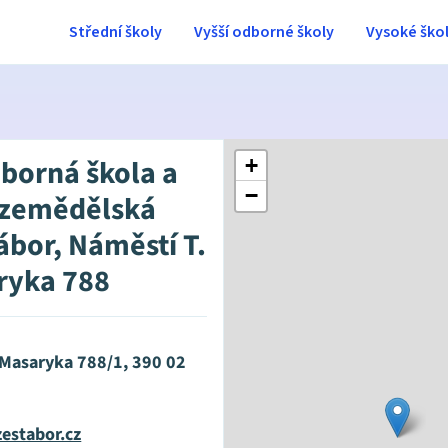
Střední školy
Vyšší odborné školy
Vysoké ško
dborná škola a
+
−
 zemědělská
ábor, Náměstí T.
ryka 788
 Masaryka 788/1, 390 02
estabor.cz