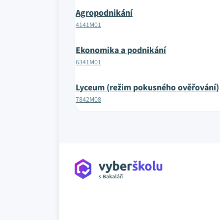
Agropodnikání
4141M01
Ekonomika a podnikání
6341M01
Lyceum (režim pokusného ověřování)
7842M08