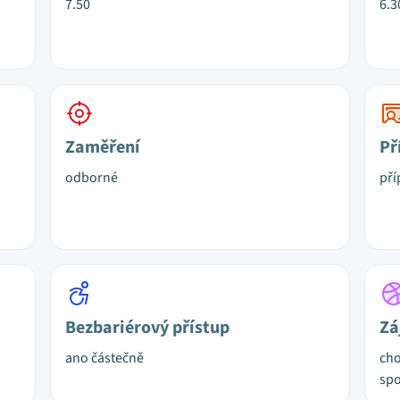
7.50
6.3
Zaměření
Př
odborné
pří
Bezbariérový přístup
Zá
ano částečně
cho
spo