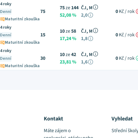
4 roky
75
ze
144
ČJ, M
75
0
Kč / rok
Denní
52,08 %
2,0
Maturitní zkouška
4 roky
10
ze
58
ČJ, M
15
0
Kč / rok
Denní
17,24 %
1,8
Maturitní zkouška
4 roky
10
ze
42
ČJ, M
30
0
Kč / rok
Denní
23,81 %
1,6
Maturitní zkouška
Kontakt
Vyhledat
Máte zájem o
Střední škol