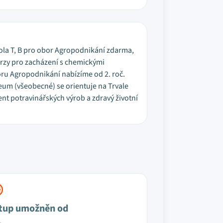
kola T, B pro obor Agropodnikání zdarma,
urzy pro zacházení s chemickými
oru Agropodnikání nabízíme od 2. roč.
eum (všeobecné) se orientuje na Trvale
nt potravinářských výrob a zdravý životní
tup umožněn od