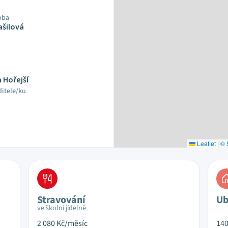
oba
ašilová
a Hořejší
ditele/ku
Leaflet
|
© 
Stravování
Ub
ve školní jídelně
2 080
Kč/měsíc
14