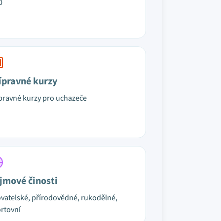
0
ípravné kurzy
pravné kurzy pro uchazeče
jmové činosti
vatelské, přírodovědné, rukodělné,
rtovní