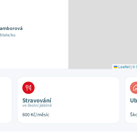
 Čamborová
ditele/ku
Leaflet
|
© 
Stravování
Ub
ve školní jídelně
800
Kč/měsíc
Ško