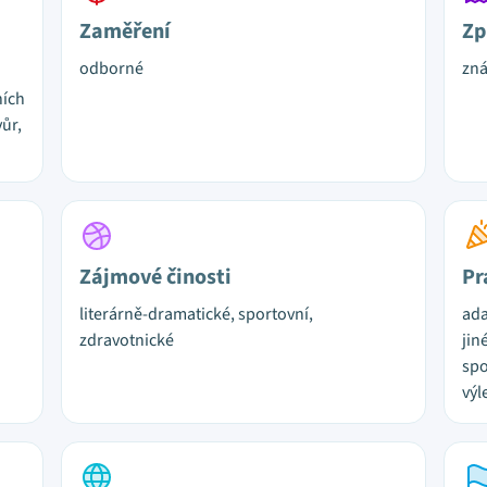
Zaměření
Zp
odborné
zn
ních
ůr,
Zájmové činosti
Pr
literárně-dramatické, sportovní,
ada
zdravotnické
jin
spo
výl