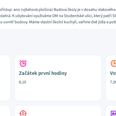
přístup: ano (výtahová plošina) Budova školy je v dosahu vlakového
platná. K ubytování využíváme DM na Studentské ulici, který patří SP
 uvnitř budovy. Máme vlastní školní kuchyň, vaříme dvě jídla a pot
Začátek první hodiny
Vs
8,10
7,0