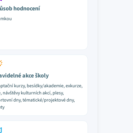
ůsob hodnocení
ámkou
avidelné akce školy
ptační kurzy, besídky/akademie, exkurze,
é, návštěvy kulturních akcí, plesy,
rtovní dny, tématické/projektové dny,
ety