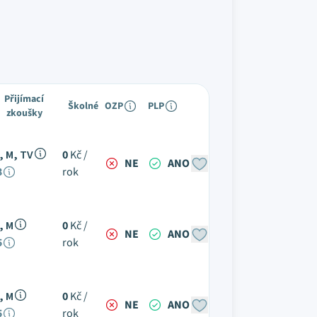
Přijímací
Školné
OZP
PLP
zkoušky
, M, TV
0
Kč /
NE
ANO
3
rok
, M
0
Kč /
NE
ANO
5
rok
, M
0
Kč /
NE
ANO
5
rok