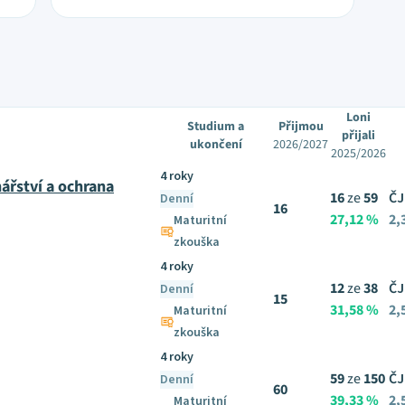
Loni
Studium a
Přijmou
přijali
ukončení
2026/2027
2025/2026
4 roky
ářství a ochrana
16
ze
59
ČJ
Denní
16
27,12 %
2,
Maturitní
zkouška
4 roky
12
ze
38
ČJ
Denní
15
31,58 %
2,
Maturitní
zkouška
4 roky
59
ze
150
ČJ
Denní
60
39,33 %
2,
Maturitní