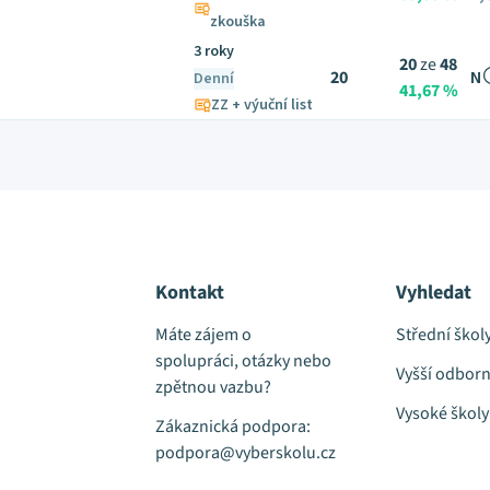
zkouška
3 roky
20
ze
48
20
N
Denní
41,67 %
ZZ + výuční list
Kontakt
Vyhledat
Máte zájem o
Střední škol
spolupráci, otázky nebo
Vyšší odborn
zpětnou vazbu?
Vysoké školy
Zákaznická podpora:
podpora@vyberskolu.cz