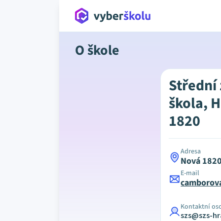
O škole
Střední
škola, 
1820
Adresa
Nová 1820
E-mail
camborova
Kontaktní os
szs@szs-hr