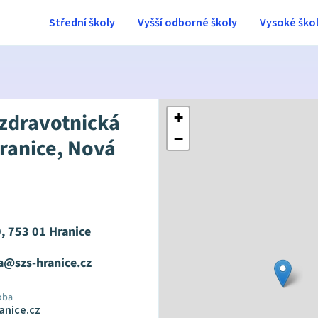
Střední školy
Vyšší odborné školy
Vysoké ško
 zdravotnická
+
−
Hranice, Nová
, 753 01 Hranice
@szs-hranice.cz
oba
anice.cz