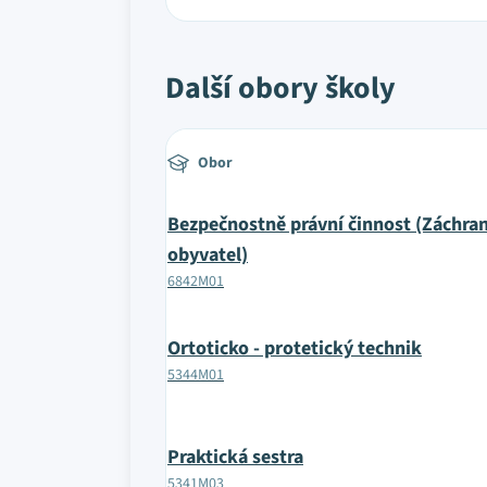
Další obory školy
Obor
Bezpečnostně právní činnost (Záchran
obyvatel)
6842M01
Ortoticko - protetický technik
5344M01
Praktická sestra
5341M03