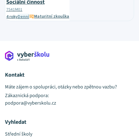
Sociální činnost
7541M01
Maturitní zkouška
4 roky
Denní
Kontakt
Máte zájem o spolupráci, otázky nebo zpětnou vazbu?
Zákaznická podpora:
podpora@vyberskolu.cz
Vyhledat
Střední školy