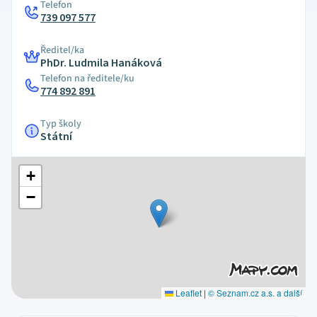
Telefon
739 097 577
Ředitel/ka
PhDr. Ludmila Hanáková
Telefon na ředitele/ku
774 892 891
Typ školy
Státní
+
−
Leaflet
|
© Seznam.cz a.s. a další