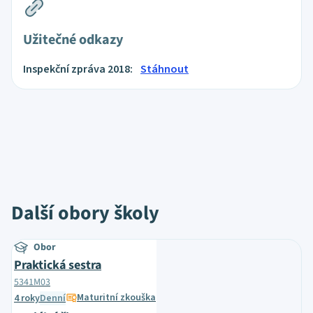
Užitečné odkazy
Inspekční zpráva 2018:
Stáhnout
Další obory školy
Obor
Praktická sestra
5341M03
Maturitní zkouška
4 roky
Denní