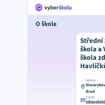
O škole
Střední
škola a
škola z
Havlíčk
Adresa
Masarykov
Brod
E-mail
zdravskol