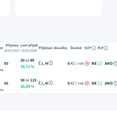
Přijmou
Loni přijali
ní
Přijímací zkoušky
Školné
OZP
PLP
2026/2027
2025/2026
30
ze
89
50
ČJ, M
0
Kč / rok
NE
ANO
33,71 %
ka
30
ze
115
30
ČJ, M
0
Kč / rok
NE
ANO
26,09 %
ka