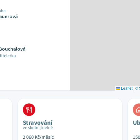
oba
bauerová
 Bouchalová
ditele/ku
Leaflet
|
© 
Stravování
Ub
ve školní jídelně
2 060
Kč/měsíc
15