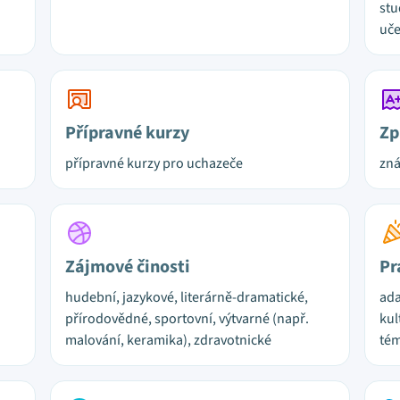
stu
uče
Přípravné kurzy
Zp
přípravné kurzy pro uchazeče
zn
Zájmové činosti
Pr
hudební, jazykové, literárně-dramatické,
ada
přírodovědné, sportovní, výtvarné (např.
kul
malování, keramika), zdravotnické
tém