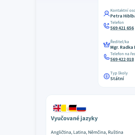
Kontaktní os
Petra Hibl
Telefon
569 421 656
Ředitel/ka
Mgr. Radka
Telefon na ře
569 422 018
Typ školy
Státní
Vyučované jazyky
Angličtina, Latina, Němčina, Ruština