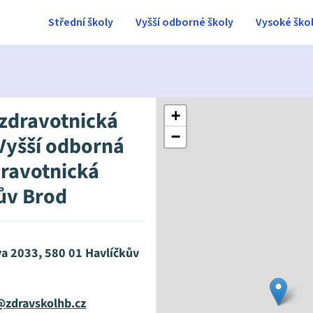
Střední školy
Vyšší odborné školy
Vysoké ško
 zdravotnická
+
−
 Vyšší odborná
dravotnická
ův Brod
a 2033, 580 01 Havlíčkův
@zdravskolhb.cz