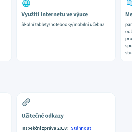
Využití internetu ve výuce
Me
Školní tablety/notebooky/mobilní učebna
par
odb
pro
spo
stu
Užitečné odkazy
Inspekční zpráva 2018:
Stáhnout