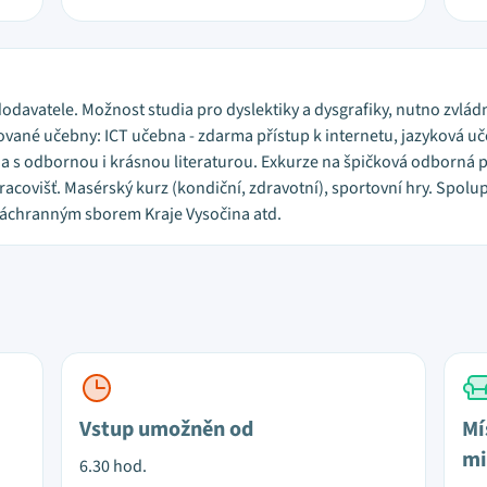
dodavatele. Možnost studia pro dyslektiky a dysgrafiky, nutno zvlá
zované učebny: ICT učebna - zdarma přístup k internetu, jazyková u
na s odbornou i krásnou literaturou. Exkurze na špičková odborná p
racovišť. Masérský kurz (kondiční, zdravotní), sportovní hry. Spol
záchranným sborem Kraje Vysočina atd.
Vstup umožněn od
Mí
mi
6.30 hod.