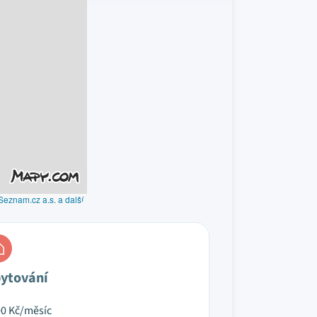
Seznam.cz a.s. a další
ytování
00
Kč/měsíc