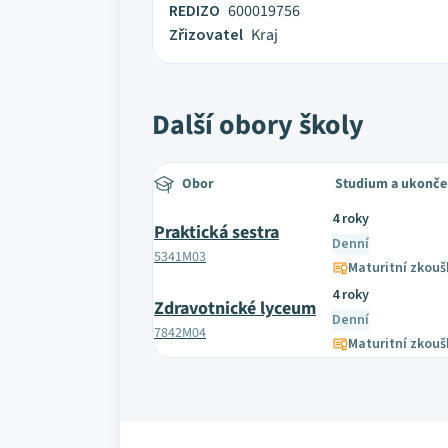
REDIZO
600019756
Zřizovatel
Kraj
Další obory školy
Obor
Studium a ukonče
4 roky
Praktická sestra
Denní
5341M03
Maturitní zkouš
4 roky
Zdravotnické lyceum
Denní
7842M04
Maturitní zkouš