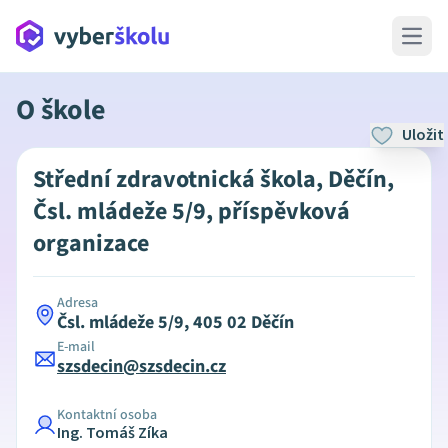
Open 
O škole
Uložit
Střední zdravotnická škola, Děčín,
Čsl. mládeže 5/9, příspěvková
organizace
Adresa
Čsl. mládeže 5/9, 405 02 Děčín
E-mail
szsdecin@szsdecin.cz
Kontaktní osoba
Ing. Tomáš Zíka