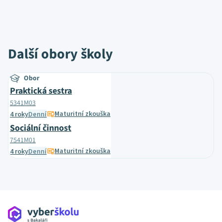
Další obory školy
Obor
Praktická sestra
5341M03
Maturitní zkouška
4 roky
Denní
Sociální činnost
7541M01
Maturitní zkouška
4 roky
Denní