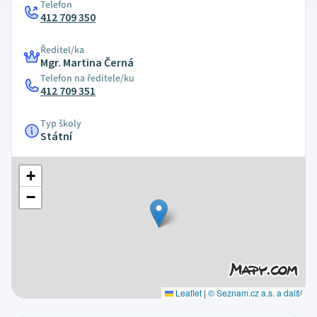
Telefon
412 709 350
Ředitel/ka
Mgr. Martina Černá
Telefon na ředitele/ku
412 709 351
Typ školy
Státní
+
−
Leaflet
|
© Seznam.cz a.s. a další