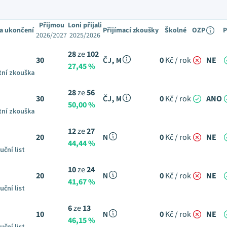
Přijmou
Loni přijali
a ukončení
Přijímací zkoušky
Školné
OZP
P
2026/2027
2025/2026
28
ze
102
30
ČJ, M
0
Kč / rok
NE
27,45 %
tní zkouška
28
ze
56
30
ČJ, M
0
Kč / rok
ANO
50,00 %
tní zkouška
12
ze
27
20
N
0
Kč / rok
NE
44,44 %
uční list
10
ze
24
20
N
0
Kč / rok
NE
41,67 %
uční list
6
ze
13
10
N
0
Kč / rok
NE
46,15 %