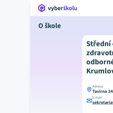
O škole
Střední
zdravot
odborné
Krumlov
Adresa
Tavírna 3
E-mail
sekretari