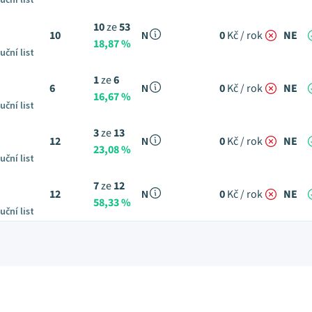
uční list
10
ze
53
10
N
0
Kč / rok
NE
18,87 %
uční list
1
ze
6
6
N
0
Kč / rok
NE
16,67 %
uční list
3
ze
13
12
N
0
Kč / rok
NE
23,08 %
uční list
7
ze
12
12
N
0
Kč / rok
NE
58,33 %
uční list