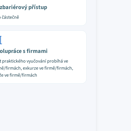
zbariérový přístup
 částečně
olupráce s firmami
t praktického vyučování probíhá ve
mě/firmách, exkurze ve firmě/firmách,
že ve firmě/firmách