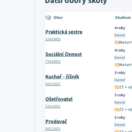
Další obory školy
Obor
Studium 
4 roky
Praktická sestra
Denní
5341M03
Maturi
4 roky
Sociální činnost
Denní
7541M01
Maturi
3 roky
Kuchař - číšník
Denní
6551H01
ZZ + vý
3 roky
Ošetřovatel
Denní
5341H01
ZZ + vý
3 roky
Prodavač
Denní
6651H01