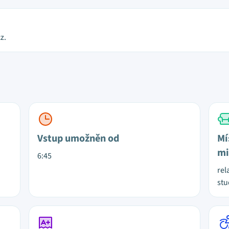
z.
Vstup umožněn od
Mí
mi
6:45
rel
stu