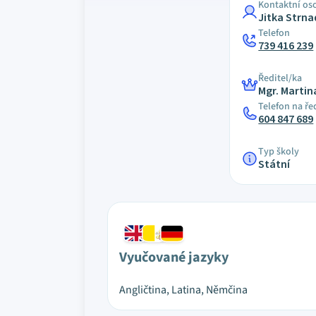
Kontaktní os
Jitka Strna
Telefon
739 416 239
Ředitel/ka
Mgr. Marti
Telefon na ře
604 847 689
Typ školy
Státní
Vyučované jazyky
Angličtina, Latina, Němčina