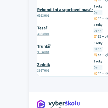
ZZ + vý
3 roky
Rekondiční a sportovní masér
Denní
6953H01
ZZ + vý
3 roky
Tesař
Denní
3664H01
ZZ + vý
3 roky
Truhlář
Denní
3356H01
ZZ + vý
3 roky
Zedník
Denní
3667H01
ZZ + vý