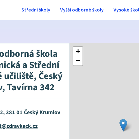
Střední školy
Vyšší odborné školy
Vysoké ško
 odborná škola
+
−
nická a Střední
 učiliště, Český
, Tavírna 342
42, 381 01 Český Krumlov
at@zdravkack.cz