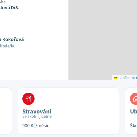
oba
dová DiS.
na Kokořová
ditele/ku
Leaflet
|
© 
Stravování
Ub
ve školní jídelně
900
Kč/měsíc
Ško