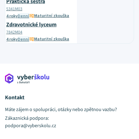
Praktická sestra
5341M03
Maturitní zkouška
4 roky
Denní
Zdravotnické lyceum
7842M04
Maturitní zkouška
4 roky
Denní
Kontakt
Máte zájem o spolupráci, otázky nebo zpětnou vazbu?
Zákaznická podpora:
podpora@vyberskolu.cz