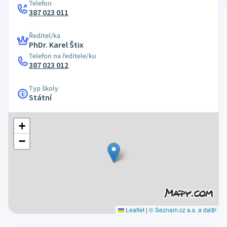
Telefon
387 023 011
Ředitel/ka
PhDr. Karel Štix
Telefon na ředitele/ku
387 023 012
Typ školy
Státní
+
−
Leaflet
|
© Seznam.cz a.s. a další