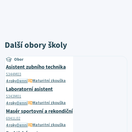
Další obory školy
Obor
Asistent zubního technika
5344M03
Maturitní zkouška
4 roky
Denní
Laboratorní asistent
5343M01
Maturitní zkouška
4 roky
Denní
Masér sportovní a rekondiční
6941L02
Maturitní zkouška
4 roky
Denní