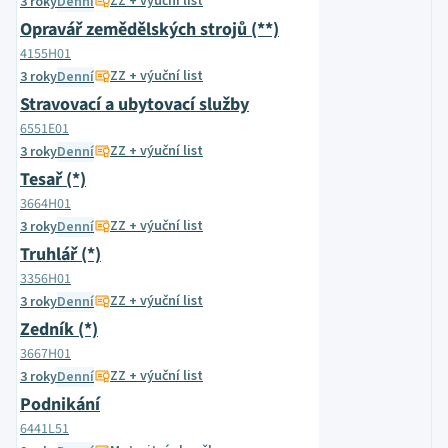
ZZ + výuční list
3 roky
Denní
Opravář zemědělských strojů (**)
4155H01
ZZ + výuční list
3 roky
Denní
Stravovací a ubytovací služby
6551E01
ZZ + výuční list
3 roky
Denní
Tesař (*)
3664H01
ZZ + výuční list
3 roky
Denní
Truhlář (*)
3356H01
ZZ + výuční list
3 roky
Denní
Zedník (*)
3667H01
ZZ + výuční list
3 roky
Denní
Podnikání
6441L51