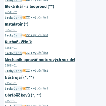
3 roky
Denní
Elektrikář - silnoproud (**)
2651H02
ZZ + výuční list
3 roky
Denní
Instalatér (*)
3652H01
ZZ + výuční list
3 roky
Denní
Kuchař - číšník
6551H01
ZZ + výuční list
3 roky
Denní
Mechanik opravář motorových vozidel
2368H01
ZZ + výuční list
3 roky
Denní
Nástrojař (*, **)
2352H01
ZZ + výuční list
3 roky
Denní
Obráběč kovů (*, **)
2356H01