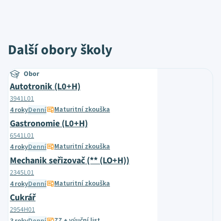
Další obory školy
Obor
Autotronik (L0+H)
3941L01
Maturitní zkouška
4 roky
Denní
Gastronomie (L0+H)
6541L01
Maturitní zkouška
4 roky
Denní
Mechanik seřizovač (** (LO+H))
2345L01
Maturitní zkouška
4 roky
Denní
Cukrář
2954H01
ZZ + výuční list