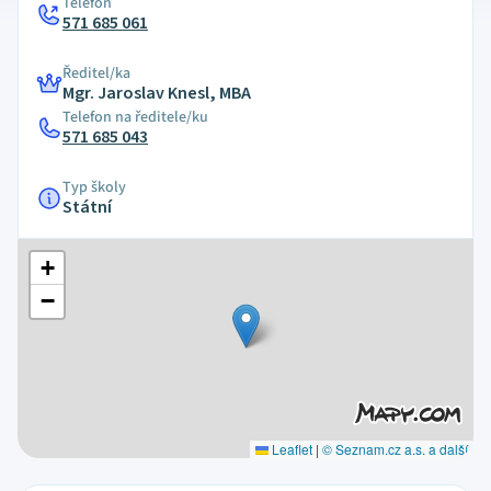
Telefon
571 685 061
Ředitel/ka
Mgr. Jaroslav Knesl, MBA
Telefon na ředitele/ku
571 685 043
Typ školy
Státní
+
−
Leaflet
|
© Seznam.cz a.s. a další