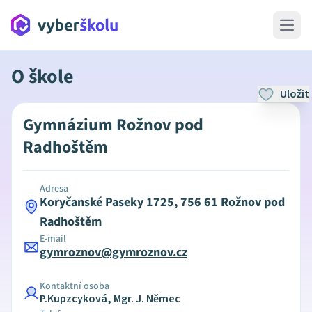
Open 
O škole
Uložit
Gymnázium Rožnov pod
Radhoštěm
Adresa
Koryčanské Paseky 1725, 756 61 Rožnov pod
Radhoštěm
E-mail
gymroznov@gymroznov.cz
Kontaktní osoba
P.Kupzcyková, Mgr. J. Němec