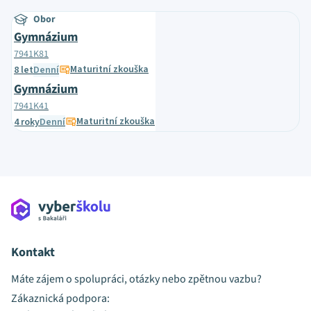
Obor
Gymnázium
7941K81
Maturitní zkouška
8 let
Denní
Gymnázium
7941K41
Maturitní zkouška
4 roky
Denní
Kontakt
Máte zájem o spolupráci, otázky nebo zpětnou vazbu?
Zákaznická podpora: