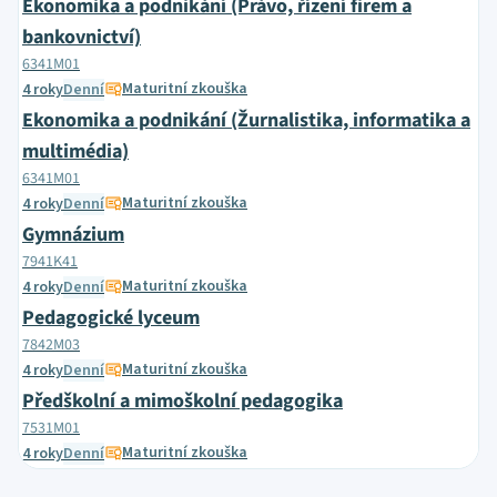
Ekonomika a podnikání (Právo, řízení firem a
bankovnictví)
6341M01
Maturitní zkouška
4 roky
Denní
Ekonomika a podnikání (Žurnalistika, informatika a
multimédia)
6341M01
Maturitní zkouška
4 roky
Denní
Gymnázium
7941K41
Maturitní zkouška
4 roky
Denní
Pedagogické lyceum
7842M03
Maturitní zkouška
4 roky
Denní
Předškolní a mimoškolní pedagogika
7531M01
Maturitní zkouška
4 roky
Denní