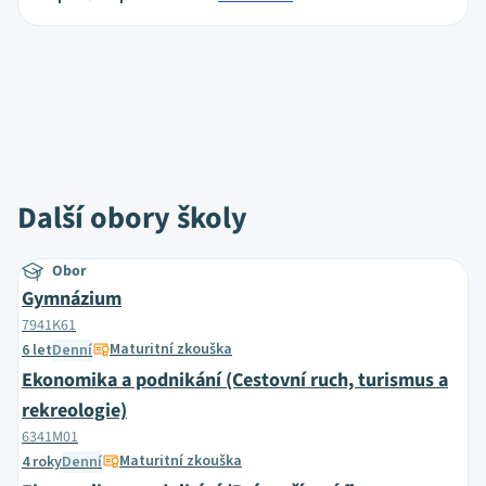
Další obory školy
Obor
Gymnázium
7941K61
Maturitní zkouška
6 let
Denní
Ekonomika a podnikání (Cestovní ruch, turismus a
rekreologie)
6341M01
Maturitní zkouška
4 roky
Denní