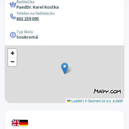
Ředitel/ka
PaedDr. Karel Kostka
Telefon na ředitele/ku
603 259 095
Typ školy
Soukromá
+
−
Leaflet
|
© Seznam.cz a.s. a další