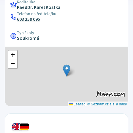
Ředitel/ka
PaedDr. Karel Kostka
Telefon na ředitele/ku
603 259 095
Typ školy
Soukromá
+
−
Leaflet
|
© Seznam.cz a.s. a další