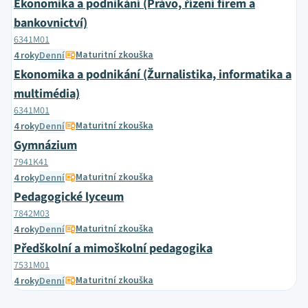
Ekonomika a podnikání (Právo, řízení firem a
bankovnictví)
6341M01
Maturitní zkouška
4 roky
Denní
Ekonomika a podnikání (Žurnalistika, informatika a
multimédia)
6341M01
Maturitní zkouška
4 roky
Denní
Gymnázium
7941K41
Maturitní zkouška
4 roky
Denní
Pedagogické lyceum
7842M03
Maturitní zkouška
4 roky
Denní
Předškolní a mimoškolní pedagogika
7531M01
Maturitní zkouška
4 roky
Denní