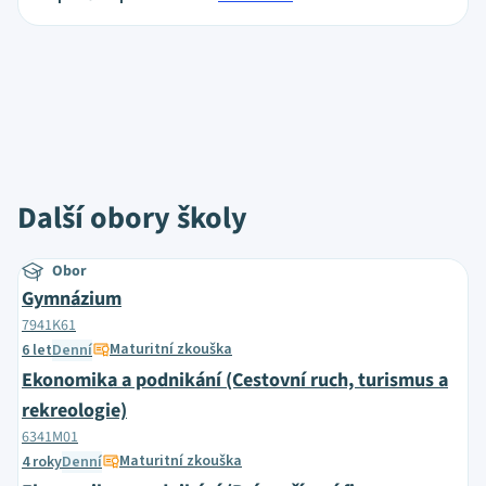
Další obory školy
Obor
Gymnázium
7941K61
Maturitní zkouška
6 let
Denní
Ekonomika a podnikání (Cestovní ruch, turismus a
rekreologie)
6341M01
Maturitní zkouška
4 roky
Denní