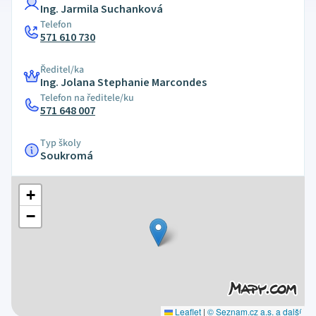
Ing. Jarmila Suchanková
Telefon
571 610 730
Ředitel/ka
Ing. Jolana Stephanie Marcondes
Telefon na ředitele/ku
571 648 007
Typ školy
Soukromá
+
−
Leaflet
|
© Seznam.cz a.s. a další