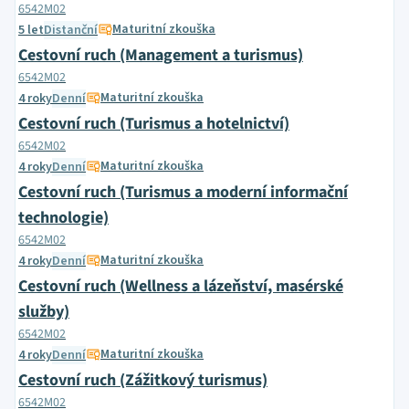
6542M02
Maturitní zkouška
5 let
Distanční
Cestovní ruch (Management a turismus)
6542M02
Maturitní zkouška
4 roky
Denní
Cestovní ruch (Turismus a hotelnictví)
6542M02
Maturitní zkouška
4 roky
Denní
Cestovní ruch (Turismus a moderní informační
technologie)
6542M02
Maturitní zkouška
4 roky
Denní
Cestovní ruch (Wellness a lázeňství, masérské
služby)
6542M02
Maturitní zkouška
4 roky
Denní
Cestovní ruch (Zážitkový turismus)
6542M02