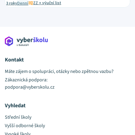
ZZ + výuční list
3 roky
Denní
Kontakt
Máte zájem o spolupráci, otázky nebo zpětnou vazbu?
Zákaznická podpora:
podpora@vyberskolu.cz
Vyhledat
Střední školy
Vyšší odborné školy
Vysoké školy