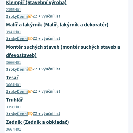
Klempíř (Stavební výroba)
2355H01
ZZ + výuční list
3 roky
Denní
Malíř a lakýrník (Malíř, lakýrník a dekoratér)
3941H01
ZZ + výuční list
3 roky
Denní
Montér suchých staveb (montér suchých staveb a
dřevostaveb)
3666H01
ZZ + výuční list
3 roky
Denní
Tesař
3664H01
ZZ + výuční list
3 roky
Denní
Truhlář
3356H01
ZZ + výuční list
3 roky
Denní
Zedník (Zedník a obkladač)
3667H01