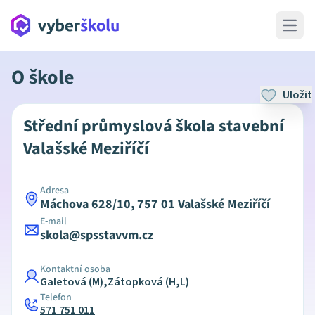
Open 
O škole
Uložit
Střední průmyslová škola stavební
Valašské Meziříčí
Adresa
Máchova 628/10, 757 01 Valašské Meziříčí
E-mail
skola@spsstavvm.cz
Kontaktní osoba
Galetová (M),Zátopková (H,L)
Telefon
571 751 011