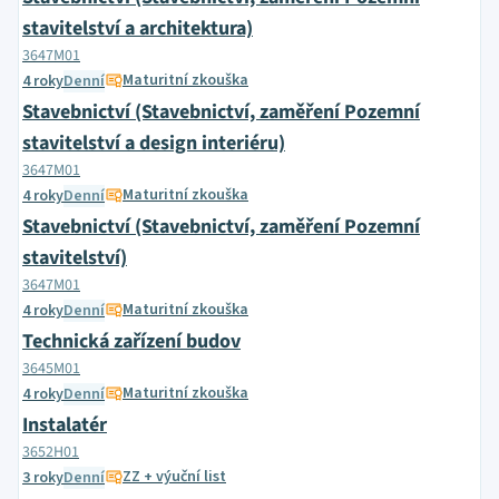
stavitelství a architektura)
3647M01
Maturitní zkouška
4 roky
Denní
Stavebnictví (Stavebnictví, zaměření Pozemní
stavitelství a design interiéru)
3647M01
Maturitní zkouška
4 roky
Denní
Stavebnictví (Stavebnictví, zaměření Pozemní
stavitelství)
3647M01
Maturitní zkouška
4 roky
Denní
Technická zařízení budov
3645M01
Maturitní zkouška
4 roky
Denní
Instalatér
3652H01
ZZ + výuční list
3 roky
Denní