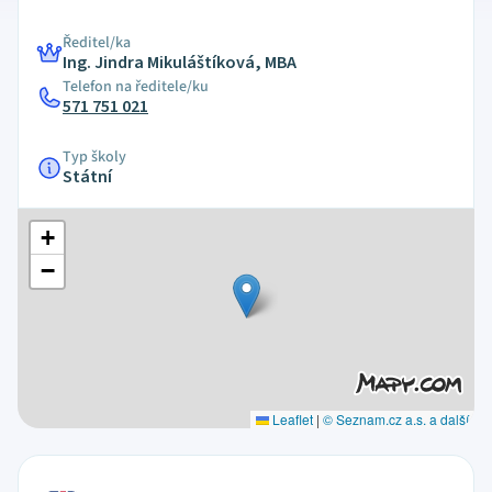
Ředitel/ka
Ing. Jindra Mikuláštíková, MBA
Telefon na ředitele/ku
571 751 021
Typ školy
Státní
+
−
Leaflet
|
© Seznam.cz a.s. a další